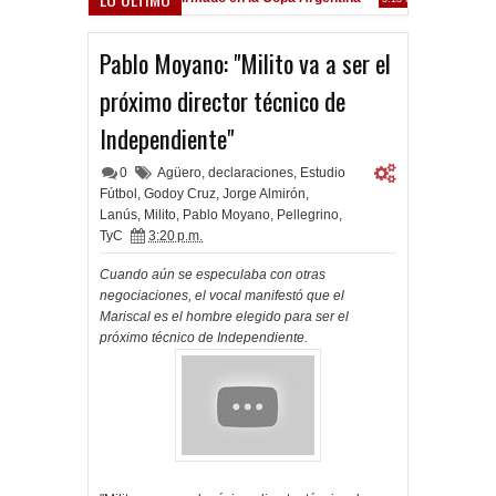
Frenó en Liniers
:39 PM
Pablo Moyano: "Milito va a ser el
próximo director técnico de
Independiente"
0
Agüero
,
declaraciones
,
Estudio
Fútbol
,
Godoy Cruz
,
Jorge Almirón
,
Lanús
,
Milito
,
Pablo Moyano
,
Pellegrino
,
TyC
3:20 p.m.
Cuando aún se especulaba con otras
negociaciones, el vocal manifestó que el
Mariscal es el hombre elegido para ser
el
próximo técnico de Independiente.