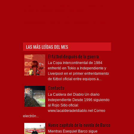
América, Ricardo Enrique Bochini, La Caldera del
Diablo, lacalderadeldiablo, Club Atlético
Independiente, Copa Libertadores, Copa
Sudamericana, Soy del Rojo, #TodoRojo, YouTube,
Videos,
LAS MÁS LEÍDAS DEL MES
El fútbol después de la guerra
La Copa Intercontinental de 1984
enfrentó en Tokio a Independiente y
Liverpool en el primer enfrentamiento
de fútbol oficial entre equipos a...
Contacto
La Caldera del Diablo Un diario
Independiente Desde 1996 siguiendo
al Rojo Sitio oficial:
www.lacalderadeldiablo.net Correo
electrón...
Nuevo capítulo de la novela de Barco
Mientras Esequiel Barco sigue