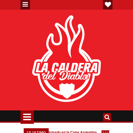
LO ULTIMO
eva"
Todo confirmado en la Copa Argentina
Goleada históri
7:08 PM
5:13 PM