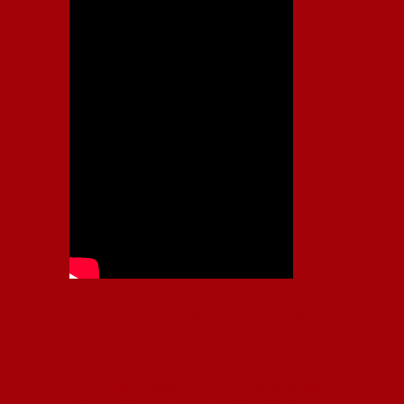
Independiente, CAI, IFC, Independiente Football Club,
Rey de Copas, Rojo, Avellaneda, Fútbol argentino,
Capital Nacional del Fútbol, Todo Rojo, Liga
Profesional de Fútbol, Asociación Argentina de Fútbol,
AFA, Football, hooligans, hinchas, hinchada de fútbol,
Rojo mi buen amigo, Bochini, Libertadores de