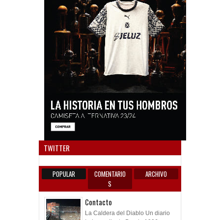
Anun
TWITTER
POPULAR
COMENTARIO
ARCHIVO
S
Contacto
La Caldera del Diablo Un diario