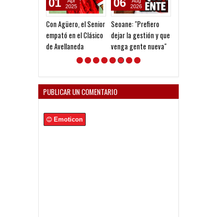
01
06
05
Apr
Aug
Aug
2025
2026
2026
Con Agüero, el Senior
Seoane: "Prefiero
Goleada histór
empató en el Clásico
dejar la gestión y que
la Reserva
de Avellaneda
venga gente nueva"
PUBLICAR UN COMENTARIO
Emoticon