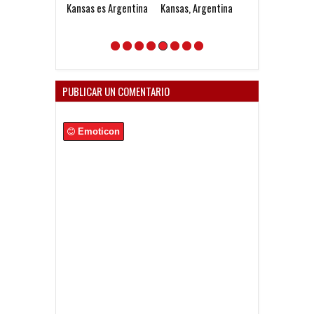
Kansas es Argentina
Kansas, Argentina
Impresionante
banderazo arg
en Atlanta
PUBLICAR UN COMENTARIO
Emoticon