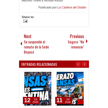
Marcelo Tinelli y Nicolás Russo.
Publicado por
La Caldera del Diablo
Share to:
Next
Previous
Se suspendió el
Segura: "No
remate de la Sede
renuncio"
Boyacá
ENTRADAS RELACIONADAS
12
11
14
Jul
Jul
Jul
2026
2026
2026