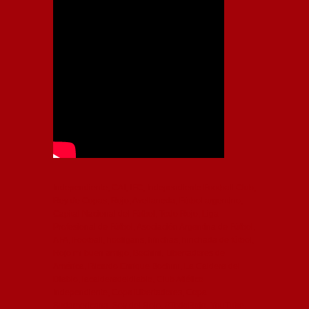
Independiente, CAI, IFC, Independiente Football Club,
Rey de Copas, Rojo, Avellaneda, Fútbol argentino,
Capital Nacional del Fútbol, Todo Rojo, Liga
Profesional de Fútbol, Asociación Argentina de Fútbol,
AFA, Football, hooligans, hinchas, hinchada de fútbol,
Rojo mi buen amigo, Bochini, Libertadores de
América, Ricardo Enrique Bochini, La Caldera del
Diablo, lacalderadeldiablo, Club Atlético
Independiente, Copa Libertadores, Copa
Sudamericana, Soy del Rojo, #TodoRojo, YouTube,