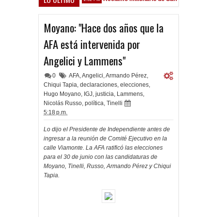
Sarsfield
Moyano: "Hace dos años que la
AFA está intervenida por
Angelici y Lammens"
0
AFA
,
Angelici
,
Armando Pérez
,
Chiqui Tapia
,
declaraciones
,
elecciones
,
Hugo Moyano
,
IGJ
,
justicia
,
Lammens
,
Nicolás Russo
,
política
,
Tinelli
5:18 p.m.
Lo dijo el Presidente de Independiente antes de
ingresar a la reunión de Comité Ejecutivo en la
calle Viamonte. La AFA ratificó las elecciones
para el 30 de junio con las candidaturas de
Moyano, Tinelli, Russo, Armando Pérez y Chiqui
Tapia.