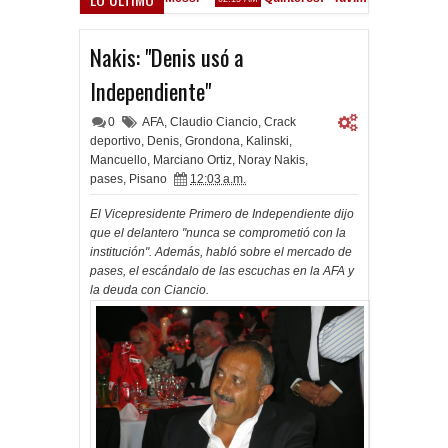
Convocados ante el Calamar
M
Nakis: "Denis usó a
Independiente"
0
AFA
,
Claudio Ciancio
,
Crack
deportivo
,
Denis
,
Grondona
,
Kalinski
,
Mancuello
,
Marciano Ortiz
,
Noray Nakis
,
pases
,
Pisano
12:03 a.m.
El Vicepresidente Primero de Independiente dijo
que el delantero "nunca se comprometió con la
institución". Además, habló sobre el mercado de
pases, el escándalo de las escuchas en la AFA y
la deuda con Ciancio.