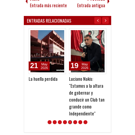
Entrada más reciente
Entrada antigua
ENTRADAS RELACIONADAS
19
21
27
May
Dec
Apr
2026
2025
2023
Luciano Nakis:
Los goles Rojos
Los ex futbolis
"Estamos a la altura
también apoya
de gobernar y
conducir un Club tan
grande como
Independiente"