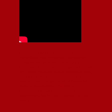
Independiente, CAI, IFC, Independiente Football Club,
Rey de Copas, Rojo, Avellaneda, Fútbol argentino,
Capital Nacional del Fútbol, Todo Rojo, Liga
Profesional de Fútbol, Asociación Argentina de Fútbol,
AFA, Football, hooligans, hinchas, hinchada de fútbol,
Rojo mi buen amigo, Bochini, Libertadores de
América, Ricardo Enrique Bochini, La Caldera del
Diablo, lacalderadeldiablo, Club Atlético
Independiente, Copa Libertadores, Copa
Sudamericana, Soy del Rojo, #TodoRojo, YouTube,
Videos,