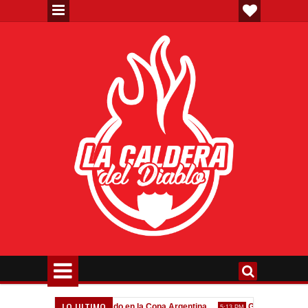
LO ULTIMO
Todo confirmado en la Copa Argentina
Goleada histórica d
7:08 PM
5:13 PM