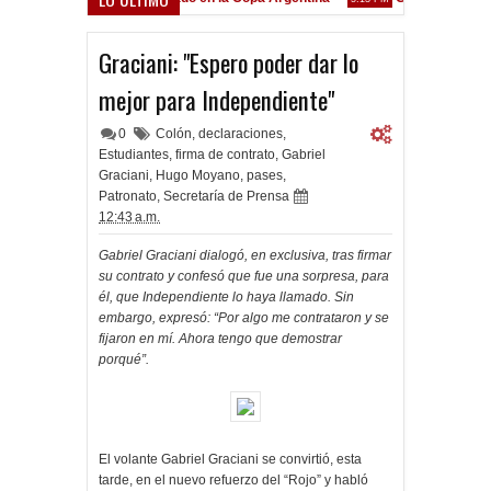
Frenó en Liniers
M
Graciani: "Espero poder dar lo
mejor para Independiente"
0
Colón
,
declaraciones
,
Estudiantes
,
firma de contrato
,
Gabriel
Graciani
,
Hugo Moyano
,
pases
,
Patronato
,
Secretaría de Prensa
12:43 a.m.
Gabriel Graciani dialogó, en exclusiva, tras firmar
su contrato y confesó que fue una sorpresa, para
él, que Independiente lo haya llamado. Sin
embargo, expresó: “Por algo me contrataron y se
fijaron en mí. Ahora tengo que demostrar
porqué”.
El volante Gabriel Graciani se convirtió, esta
tarde, en el nuevo refuerzo del “Rojo” y habló