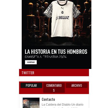
Anun
TWITTER
POPULAR
COMENTARIO
ARCHIVO
S
Contacto
La Caldera del Diablo Un diario