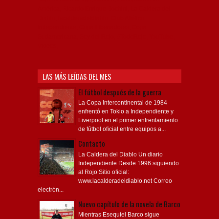
América, Ricardo Enrique Bochini, La Caldera del
Diablo, lacalderadeldiablo, Club Atlético
Independiente, Copa Libertadores, Copa
Sudamericana, Soy del Rojo, #TodoRojo, YouTube,
Videos,
LAS MÁS LEÍDAS DEL MES
El fútbol después de la guerra
La Copa Intercontinental de 1984
enfrentó en Tokio a Independiente y
Liverpool en el primer enfrentamiento
de fútbol oficial entre equipos a...
Contacto
La Caldera del Diablo Un diario
Independiente Desde 1996 siguiendo
al Rojo Sitio oficial:
www.lacalderadeldiablo.net Correo
electrón...
Nuevo capítulo de la novela de Barco
Mientras Esequiel Barco sigue