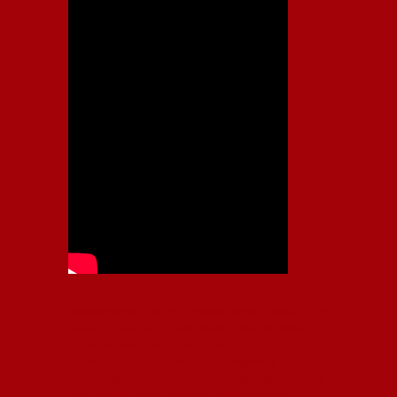
Independiente, CAI, IFC, Independiente Football Club,
Rey de Copas, Rojo, Avellaneda, Fútbol argentino,
Capital Nacional del Fútbol, Todo Rojo, Liga
Profesional de Fútbol, Asociación Argentina de Fútbol,
AFA, Football, hooligans, hinchas, hinchada de fútbol,
Rojo mi buen amigo, Bochini, Libertadores de