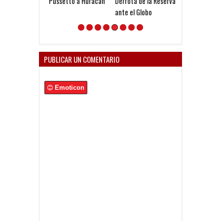
Pussetto a Huracán
Derrota de la Reserva
Agenda de la R
ante el Globo
PUBLICAR UN COMENTARIO
Emoticon