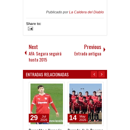
Publicado por
La Caldera del Diablo
Share to:
Next
Previous
AFA: Segura seguirá
Entrada antigua
hasta 2015
ENTRADAS RELACIONADAS
29
14
07
Jul
May
May
2026
2026
2026