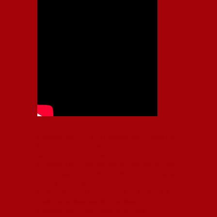
Independiente, CAI, IFC, Independiente Football Club,
Rey de Copas, Rojo, Avellaneda, Fútbol argentino,
Capital Nacional del Fútbol, Todo Rojo, Liga
Profesional de Fútbol, Asociación Argentina de Fútbol,
AFA, Football, hooligans, hinchas, hinchada de fútbol,
Rojo mi buen amigo, Bochini, Libertadores de
América, Ricardo Enrique Bochini, La Caldera del
Diablo, lacalderadeldiablo, Club Atlético
Independiente, Copa Libertadores, Copa