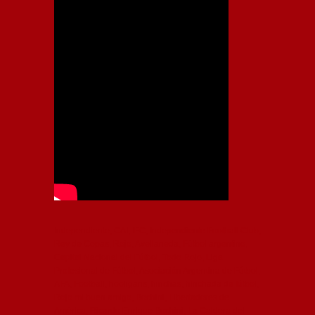
Independiente, CAI, IFC, Independiente Football Club,
Rey de Copas, Rojo, Avellaneda, Fútbol argentino,
Capital Nacional del Fútbol, Todo Rojo, Liga
Profesional de Fútbol, Asociación Argentina de Fútbol,
AFA, Football, hooligans, hinchas, hinchada de fútbol,
Rojo mi buen amigo, Bochini, Libertadores de
América, Ricardo Enrique Bochini, La Caldera del