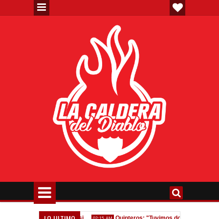
LO ULTIMO
Homenaje a Jorge Messi
Quinteros: "Tuvimos dos errores, nos equ
02:15 AM