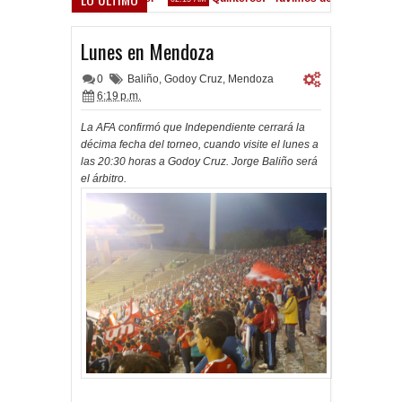
onvocados ante el Calamar
Lunes en Mendoza
0
Baliño
,
Godoy Cruz
,
Mendoza
6:19 p.m.
La AFA confirmó que Independiente cerrará la
décima fecha del torneo, cuando visite el lunes a
las 20:30 horas a Godoy Cruz. Jorge Baliño será
el árbitro.