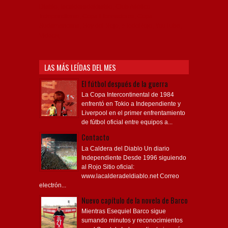
Diablo, lacalderadeldiablo, Club Atlético
Independiente, Copa Libertadores, Copa
Sudamericana, Soy del Rojo, #TodoRojo, YouTube,
Videos,
LAS MÁS LEÍDAS DEL MES
El fútbol después de la guerra
La Copa Intercontinental de 1984
enfrentó en Tokio a Independiente y
Liverpool en el primer enfrentamiento
de fútbol oficial entre equipos a...
Contacto
La Caldera del Diablo Un diario
Independiente Desde 1996 siguiendo
al Rojo Sitio oficial:
www.lacalderadeldiablo.net Correo
electrón...
Nuevo capítulo de la novela de Barco
Mientras Esequiel Barco sigue
sumando minutos y reconocimientos