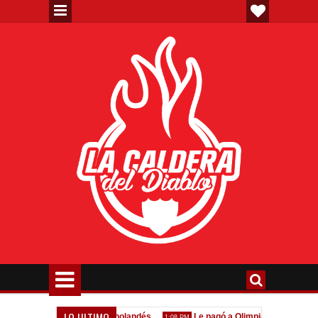
LO ULTIMO
cho Román, al ascenso holandés
Le pagó a Olimpia
Seoane
1:08 PM
11:58 PM