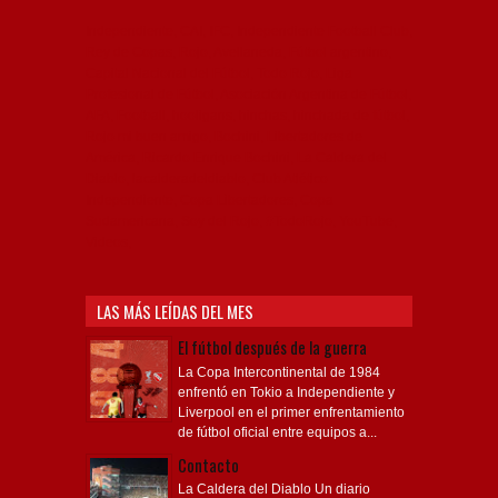
Independiente, CAI, IFC, Independiente Football Club,
Rey de Copas, Rojo, Avellaneda, Fútbol argentino,
Capital Nacional del Fútbol, Todo Rojo, Liga
Profesional de Fútbol, Asociación Argentina de Fútbol,
AFA, Football, hooligans, hinchas, hinchada de fútbol,
Rojo mi buen amigo, Bochini, Libertadores de
América, Ricardo Enrique Bochini, La Caldera del
Diablo, lacalderadeldiablo, Club Atlético
Independiente, Copa Libertadores, Copa
Sudamericana, Soy del Rojo, #TodoRojo, YouTube,
Videos,
LAS MÁS LEÍDAS DEL MES
El fútbol después de la guerra
La Copa Intercontinental de 1984
enfrentó en Tokio a Independiente y
Liverpool en el primer enfrentamiento
de fútbol oficial entre equipos a...
Contacto
La Caldera del Diablo Un diario