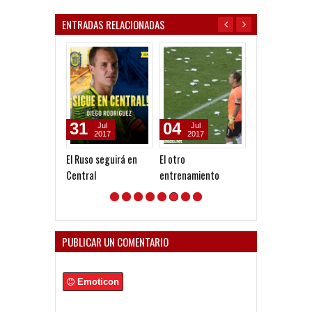
ENTRADAS RELACIONADAS
31
04
04
Jul
Jul
Jan
2017
2017
2017
El Ruso seguirá en
El otro
Noticias de ay
Central
entrenamiento
PUBLICAR UN COMENTARIO
Emoticon