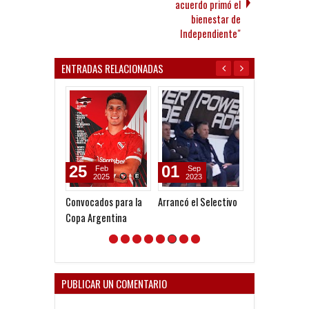
acuerdo primó el
bienestar de
Independiente"
ENTRADAS RELACIONADAS
25
01
08
Feb
Sep
Sep
2025
2023
2020
Convocados para la
Arrancó el Selectivo
Selectivo de a
Copa Argentina
la Primera divi
PUBLICAR UN COMENTARIO