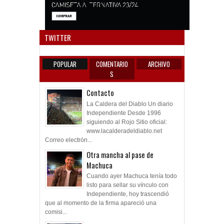
Anun
TWITTER
POPULAR
COMENTARIO
ARCHIVO
S
Contacto
La Caldera del Diablo Un diario
Independiente Desde 1996
siguiendo al Rojo Sitio oficial:
www.lacalderadeldiablo.net
Correo electrón...
Otra mancha al pase de
Machuca
Cuando ayer Machuca tenía todo
listo para sellar su vínculo con
Independiente, hoy trascendió
que al momento de la firma apareció una
comisi...