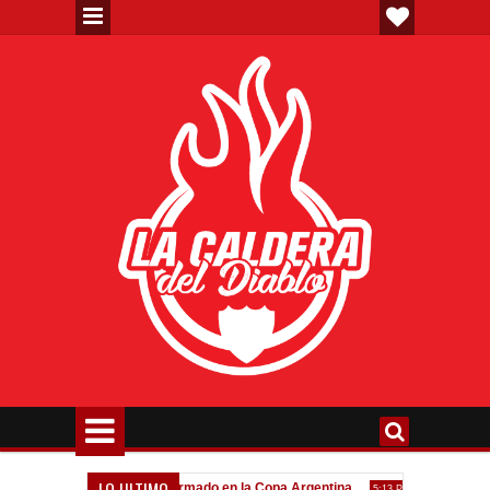
LO ULTIMO
va"
Todo confirmado en la Copa Argentina
Goleada históric
7:08 PM
5:13 PM