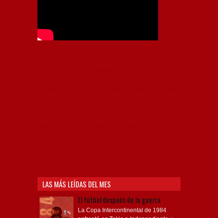
Independiente, CAI, IFC, Independiente Football Club,
Rey de Copas, Rojo, Avellaneda, Fútbol argentino,
Capital Nacional del Fútbol, Todo Rojo, Liga
Profesional de Fútbol, Asociación Argentina de Fútbol,
AFA, Football, hooligans, hinchas, hinchada de fútbol,
Rojo mi buen amigo, Bochini, Libertadores de
América, Ricardo Enrique Bochini, La Caldera del
Diablo, lacalderadeldiablo, Club Atlético
Independiente, Copa Libertadores, Copa
Sudamericana, Soy del Rojo, #TodoRojo, YouTube,
Videos,
LAS MÁS LEÍDAS DEL MES
El fútbol después de la guerra
La Copa Intercontinental de 1984