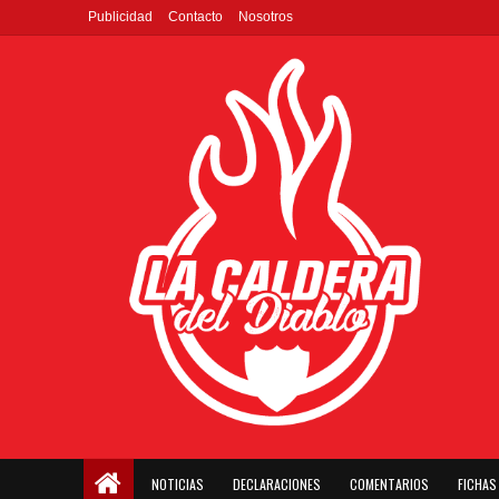
Publicidad
Contacto
Nosotros
NOTICIAS
DECLARACIONES
COMENTARIOS
FICHAS