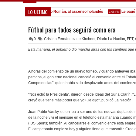
LO ULTIMO
 Lomónaco
Pocho Román, al ascenso holandés
Le pagó a Ol
1:14 PM
1:08 PM
Fútbol para todos seguirá como era
0
Cristina Fernández de Kirchner
,
Diario La Nación
,
FPT
,
Esta mañana, el gobierno dio marcha atrás con los cambios que p
A horas del comienzo de un nuevo torneo, y cuando anteayer iba 
partidos, el gobierno nacional canceló el convenio entre el Estad
Competencias", quien había sido desplazado antes del comienzo 
"Nos echó la Presidenta", dijeron desde Ideas del Sur a Clarín. "L
creyó que tiene más poder que yo», le dijo", publicó La Nación.
Juan Pablo Varsky, quien iba a ser uno de los nuevas duplas de 
de la noche y vi el mensaje en el teléfono esta mañana cuando me
(IDS Sports) también. Al cancelarse el convenio entre esta empre
El campeonato empieza hoy y alguien tiene que transmitir. Creo 