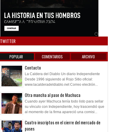
Anuncio SOICOS
TWITTER
POPULAR
COMENTARIOS
ARCHIVO
Contacto
La Caldera del Diablo Un diario Independiente
Desde 1996 siguiendo al Rojo Sitio oficial:
www.lacalderadeldiablo.net Correo electrón...
Otra mancha al pase de Machuca
Cuando ayer Machuca tenía todo listo para sellar
su vínculo con Independiente, hoy trascendió que
al momento de la firma apareció una comisi...
Cuatro inscriptos en el cierre del mercado de
pases