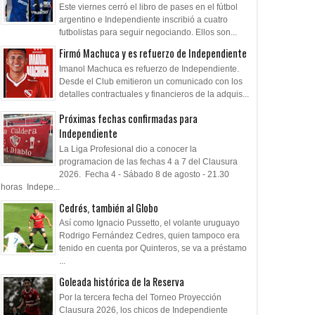
Este viernes cerró el libro de pases en el fútbol
argentino e Independiente inscribió a cuatro
futbolistas para seguir negociando. Ellos son...
Firmó Machuca y es refuerzo de Independiente
Imanol Machuca es refuerzo de Independiente.
Desde el Club emitieron un comunicado con los
detalles contractuales y financieros de la adquis...
Próximas fechas confirmadas para
Independiente
La Liga Profesional dio a conocer la
programacion de las fechas 4 a 7 del Clausura
2026. Fecha 4 - Sábado 8 de agosto - 21.30
horas Indepe...
Cedrés, también al Globo
Así como Ignacio Pussetto, el volante uruguayo
Rodrigo Fernández Cedres, quien tampoco era
tenido en cuenta por Quinteros, se va a préstamo
...
Goleada histórica de la Reserva
Por la tercera fecha del Torneo Proyección
Clausura 2026, los chicos de Independiente