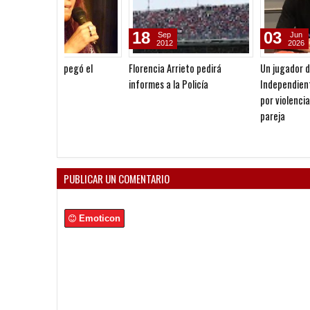
18
03
Sep
Jun
2012
2026
Florencia Arrieto pedirá
Un jugador de la Reserva de
informes a la Policía
Independiente fue denunci
por violencia de género por 
pareja
PUBLICAR UN COMENTARIO
Emoticon