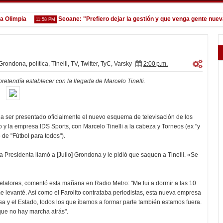
impia
Seoane: "Prefiero dejar la gestión y que venga gente nueva"
11:58 PM
Grondona
,
política
,
Tinelli
,
TV
,
Twitter
,
TyC
,
Varsky
2:00 p.m.
retendía establecer con la llegada de Marcelo Tinelli.
a ser presentado oficialmente el nuevo esquema de televisación de los
o y la empresa IDS Sports, con Marcelo Tinelli a la cabeza y Torneos (ex "y
de "Fútbol para todos").
a Presidenta llamó a [Julio] Grondona y le pidió que saquen a Tinelli. «Se
relatores, comentó esta mañana en Radio Metro: "Me fui a dormir a las 10
 levanté. Así como el Farolito contrataba periodistas, esta nueva empresa
sa y el Estado, todos los que íbamos a formar parte también estamos fuera.
que no hay marcha atrás".