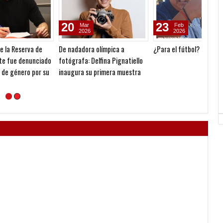
20
23
02
Mar
Feb
2026
2026
De nadadora olímpica a
¿Para el fútbol?
Comuni
ado
fotógrafa: Delfina Pignatiello
su
inaugura su primera muestra