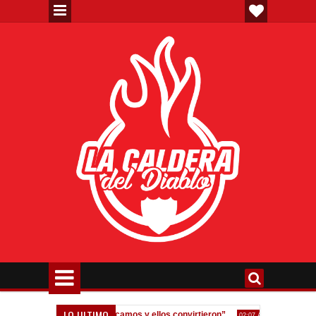
LO ULTIMO
dos errores, nos equivocamos y ellos convirtieron”
Fedorco: "Un er
02:07 AM