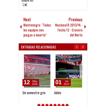
Share to:
Next
Previous
Montenegro: "Todos
Nacional B 2013/14 -
los equipos nos
Fecha 13 - Crucero
juegan a muerte"
del Norte
ENTRADAS RELACIONADAS
12
01
21
May
Jul
Apr
2026
2014
2014
Un semestre gris
Adiós
Basta de todo