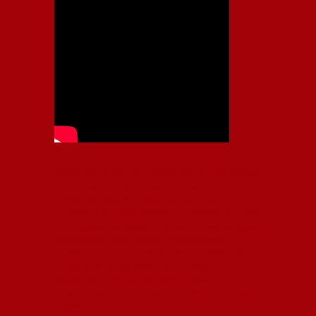
Independiente, CAI, IFC, Independiente Football Club,
Rey de Copas, Rojo, Avellaneda, Fútbol argentino,
Capital Nacional del Fútbol, Todo Rojo, Liga
Profesional de Fútbol, Asociación Argentina de Fútbol,
AFA, Football, hooligans, hinchas, hinchada de fútbol,
Rojo mi buen amigo, Bochini, Libertadores de
América, Ricardo Enrique Bochini, La Caldera del
Diablo, lacalderadeldiablo, Club Atlético
Independiente, Copa Libertadores, Copa
Sudamericana, Soy del Rojo, #TodoRojo, YouTube,
Videos,