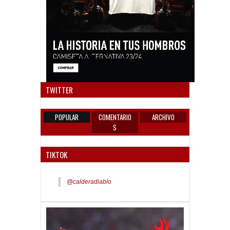
Anun
TWITTER
POPULAR
COMENTARIO
ARCHIVO
S
TIKTOK
@calderadiablo