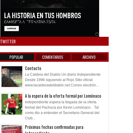
Anuncio SOICOS
TWITTER
POPULAR
COMENTARIOS
ARCHIVO
Contacto
La Caldera del Diablo Un diario Independiente
Desde 1996 siguiendo al Rojo Sitio oficial:
www.lacalderadeldiablo.net Correo electrón...
A la espera de la oferta formal por Lomónaco
Independiente espera la llegada de la oferta
formal del Pachuca por Kevin Lomónaco . Tal
como dio a entender el Secretario General del
Club...
Próximas fechas confirmadas para