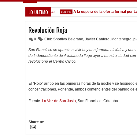
LO ULTIMO
nvocados ante el Calamar
A la espera de la oferta formal por Lomó
1:31 PM
Revolución Roja
0
Club Sportivo Belgrano
,
Javier Cantero
,
Montenegro
,
pl
San Francisco se apresta a vivir hoy una jornada histórica y uno d
de Independiente de Avellaneda llegó ayer a nuestra ciudad con 
revolucionó el Centro Cívico.
El “Rojo” arribó en las primeras horas de la noche y se hospedó e
concentraciones. Por ende, ambos contendientes del partido de e
Fuente:
La Voz de San Justo
, San Francisco, Córdoba.
Share to: