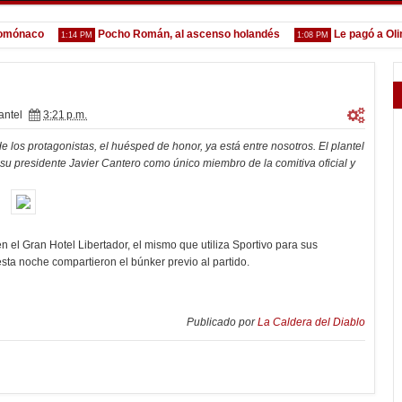
naco
Pocho Román, al ascenso holandés
Le pagó a Olimpia
1:14 PM
1:08 PM
antel
3:21 p.m.
e los protagonistas, el huésped de honor, ya está entre nosotros. El plantel
su presidente Javier Cantero como único miembro de la comitiva oficial y
n el Gran Hotel Libertador, el mismo que utiliza Sportivo para sus
sta noche compartieron el búnker previo al partido.
Publicado por
La Caldera del Diablo