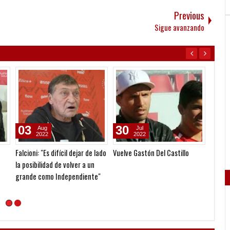
Previous
Sigue avanzando
03
30
28
Aug
Jul
2022
2022
Falcioni: "Es difícil dejar de lado
Vuelve Gastón Del Castillo
Se baj
la posibilidad de volver a un
grande como Independiente"