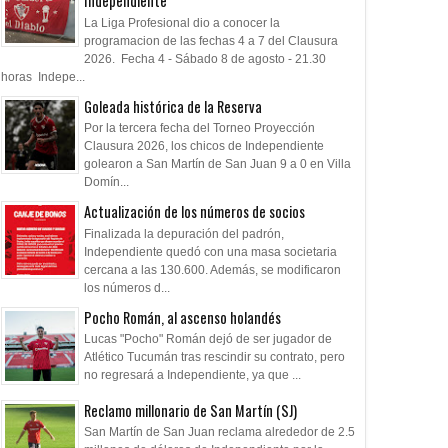
Independiente
La Liga Profesional dio a conocer la
programacion de las fechas 4 a 7 del Clausura
2026. Fecha 4 - Sábado 8 de agosto - 21.30
horas Indepe...
Goleada histórica de la Reserva
Por la tercera fecha del Torneo Proyección
Clausura 2026, los chicos de Independiente
golearon a San Martín de San Juan 9 a 0 en Villa
Domín...
Actualización de los números de socios
Finalizada la depuración del padrón,
Independiente quedó con una masa societaria
cercana a las 130.600. Además, se modificaron
los números d...
Pocho Román, al ascenso holandés
Lucas "Pocho" Román dejó de ser jugador de
Atlético Tucumán tras rescindir su contrato, pero
no regresará a Independiente, ya que ...
Reclamo millonario de San Martín (SJ)
San Martín de San Juan reclama alrededor de 2.5