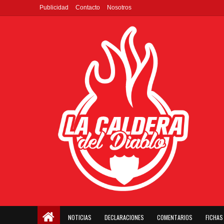
Publicidad
Contacto
Nosotros
NOTICIAS
DECLARACIONES
COMENTARIOS
FICHAS