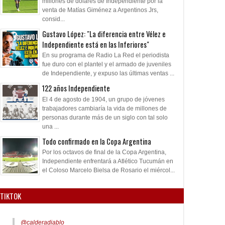
millones de dólares de Independiente por la
venta de Matías Giménez a Argentinos Jrs,
consid...
Gustavo López: "La diferencia entre Vélez e
Independiente está en las Inferiores"
En su programa de Radio La Red el periodista
fue duro con el plantel y el armado de juveniles
de Independiente, y expuso las últimas ventas ...
122 años Independiente
El 4 de agosto de 1904, un grupo de jóvenes
trabajadores cambiaría la vida de millones de
personas durante más de un siglo con tal solo
una ...
Todo confirmado en la Copa Argentina
Por los octavos de final de la Copa Argentina,
Independiente enfrentará a Atlético Tucumán en
el Coloso Marcelo Bielsa de Rosario el miércol...
TIKTOK
@calderadiablo