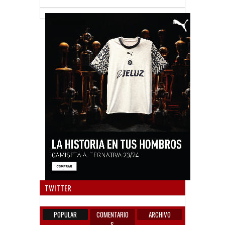
Anun
TWITTER
POPULAR
COMENTARIO
ARCHIVO
S