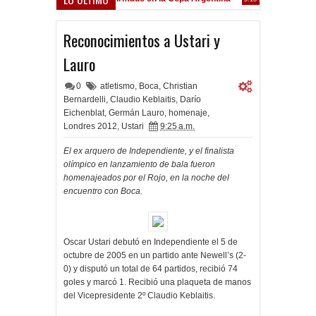
Frenó en Liniers
:39 PM
Reconocimientos a Ustari y
Lauro
0
atletismo
,
Boca
,
Christian
Bernardelli
,
Claudio Keblaitis
,
Darío
Eichenblat
,
Germán Lauro
,
homenaje
,
Londres 2012
,
Ustari
9:25 a.m.
El ex arquero de Independiente, y el finalista
olímpico en lanzamiento de bala fueron
homenajeados por el Rojo, en la noche del
encuentro con Boca.
Oscar Ustari debutó en Independiente el 5 de
octubre de 2005 en un partido ante Newell’s (2-
0) y disputó un total de 64 partidos, recibió 74
goles y marcó 1. Recibió una plaqueta de manos
del Vicepresidente 2º Claudio Keblaitis.