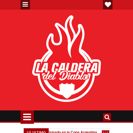
LO ULTIMO
eva"
Todo confirmado en la Copa Argentina
Goleada históri
7:08 PM
5:13 PM