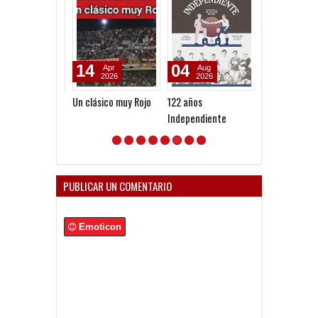
14
04
01
Apr
Aug
Apr
2026
2026
2026
Un clásico muy Rojo
122 años
1078: Todos lo
Independiente
futbolistas qu
jugaron en
Independiente 
profesionalism
PUBLICAR UN COMENTARIO
Emoticon