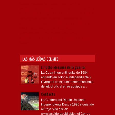
Capital Nacional del Fútbol, Todo Rojo, Liga
Profesional de Fútbol, Asociación Argentina de Fútbol,
AFA, Football, hooligans, hinchas, hinchada de fútbol,
Rojo mi buen amigo, Bochini, Libertadores de
América, Ricardo Enrique Bochini, La Caldera del
Diablo, lacalderadeldiablo, Club Atlético
Independiente, Copa Libertadores, Copa
Sudamericana, Soy del Rojo, #TodoRojo, YouTube,
Videos,
LAS MÁS LEÍDAS DEL MES
El fútbol después de la guerra
La Copa Intercontinental de 1984
enfrentó en Tokio a Independiente y
Liverpool en el primer enfrentamiento
de fútbol oficial entre equipos a...
Contacto
La Caldera del Diablo Un diario
Independiente Desde 1996 siguiendo
al Rojo Sitio oficial:
www.lacalderadeldiablo.net Correo