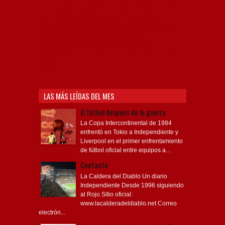
AFA, Football, hooligans, hinchas, hinchada de fútbol,
Rojo mi buen amigo, Bochini, Libertadores de
América, Ricardo Enrique Bochini, La Caldera del
Diablo, lacalderadeldiablo, Club Atlético
Independiente, Copa Libertadores, Copa
Sudamericana, Soy del Rojo, #TodoRojo, YouTube,
Videos,
LAS MÁS LEÍDAS DEL MES
El fútbol después de la guerra
La Copa Intercontinental de 1984
enfrentó en Tokio a Independiente y
Liverpool en el primer enfrentamiento
de fútbol oficial entre equipos a...
Contacto
La Caldera del Diablo Un diario
Independiente Desde 1996 siguiendo
al Rojo Sitio oficial:
www.lacalderadeldiablo.net Correo
electrón...