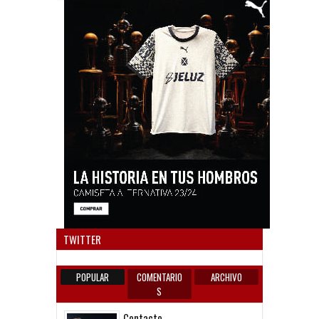
Anun
TWITTER
POPULAR
COMENTARIO
ARCHIVO
S
Contacto