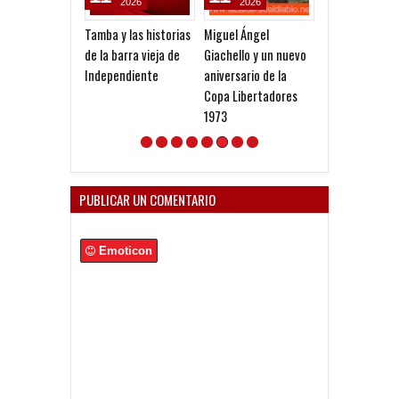
2026
2026
2026
Tamba y las historias
Miguel Ángel
Campeones 19
de la barra vieja de
Giachello y un nuevo
Independiente
aniversario de la
Copa Libertadores
1973
PUBLICAR UN COMENTARIO
Emoticon