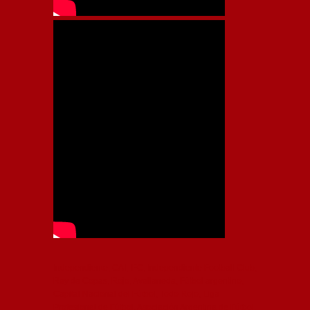
Independiente, CAI, IFC, Independiente Football Club,
Rey de Copas, Rojo, Avellaneda, Fútbol argentino,
Capital Nacional del Fútbol, Todo Rojo, Liga
Profesional de Fútbol, Asociación Argentina de Fútbol,