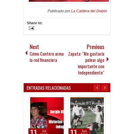
Publicado por
La Caldera del Diablo
Share to:
Next
Previous
Cómo Cantero arma
Zapata: "Me gustaría
la red financiera
pelear algo
importante con
Independiente"
ENTRADAS RELACIONADAS
11
11
25
Jul
Jun
May