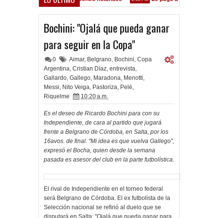
iente está en las Inferiores"
Bochini: "Ojalá que pueda ganar
para seguir en la Copa"
0
Aimar
,
Belgrano
,
Bochini
,
Copa
Argentina
,
Cristian Díaz
,
entrevista
,
Gallardo
,
Gallego
,
Maradona
,
Menotti
,
Messi
,
Nito Veiga
,
Pastoriza
,
Pelé
,
Riquelme
10:20 a.m.
Es el deseo de Ricardo Bochini para con su
Independiente, de cara al partido que jugará
frente a Belgrano de Córdoba, en Salta, por los
16avos. de final. "Mi idea es que vuelva Gallego",
expresó el Bocha, quien desde la semana
pasada es asesor del club en la parte futbolística.
El rival de Independiente en el torneo federal
será Belgrano de Córdoba. El ex futbolista de la
Selección nacional se refirió al duelo que se
disputará en Salta: "Ojalá que pueda ganar para