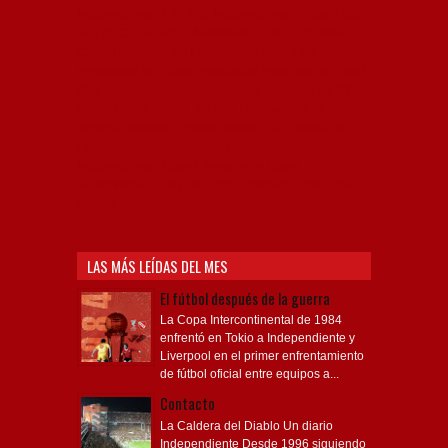
Independiente, CAI, IFC, Independiente Football Club,
Rey de Copas, Rojo, Avellaneda, Fútbol argentino,
Capital Nacional del Fútbol, Todo Rojo, Liga
Profesional de Fútbol, Asociación Argentina de Fútbol,
AFA, Football, hooligans, hinchas, hinchada de fútbol,
Rojo mi buen amigo, Bochini, Libertadores de
América, Ricardo Enrique Bochini, La Caldera del
Diablo, lacalderadeldiablo, Club Atlético
Independiente, Copa Libertadores, Copa
Sudamericana, Soy del Rojo, #TodoRojo, YouTube,
Videos,
LAS MÁS LEÍDAS DEL MES
El fútbol después de la guerra
La Copa Intercontinental de 1984
enfrentó en Tokio a Independiente y
Liverpool en el primer enfrentamiento
de fútbol oficial entre equipos a...
Contacto
La Caldera del Diablo Un diario
Independiente Desde 1996 siguiendo