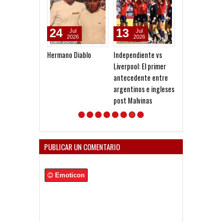
24
13
21
Jul
Jul
Jun
2026
2026
2026
Hermano Diablo
Independiente vs
Matheu:
Liverpool: El primer
"Independiente
antecedente entre
Club que tiene
argentinos e ingleses
identidad y un
post Malvinas
manera de jug
PUBLICAR UN COMENTARIO
Emoticon