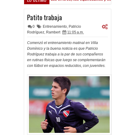
A la espera de la oferta formal por Lomónaco
Pocho Román, al 
1 PM
1:14 PM
Patito trabaja
0
Entrenamiento
,
Patricio
Rodríguez
,
Rambert
11:05 a.m.
Comenzó el entrenamiento matinal en Villa
Domínico y la buena noticia es que Patricio
Rodríguez trabaja a la par de sus compañeros
en rutinas físicas que luego se complementarán
con fútbol en espacios reducidos, con juveniles.