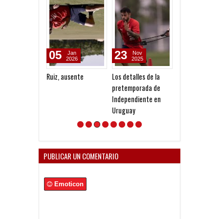
05
23
18
Jan
Nov
Nov
2026
2025
2025
Ruiz, ausente
Los detalles de la
El futuro Rojo
pretemporada de
Independiente en
Uruguay
PUBLICAR UN COMENTARIO
Emoticon