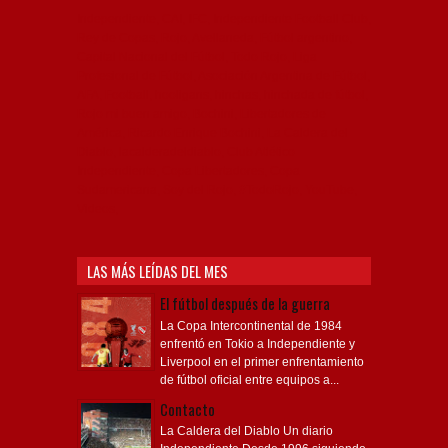
Independiente, CAI, IFC, Independiente Football Club,
Rey de Copas, Rojo, Avellaneda, Fútbol argentino,
Capital Nacional del Fútbol, Todo Rojo, Liga
Profesional de Fútbol, Asociación Argentina de Fútbol,
AFA, Football, hooligans, hinchas, hinchada de fútbol,
Rojo mi buen amigo, Bochini, Libertadores de
América, Ricardo Enrique Bochini, La Caldera del
Diablo, lacalderadeldiablo, Club Atlético
Independiente, Copa Libertadores, Copa
Sudamericana, Soy del Rojo, #TodoRojo, YouTube,
Videos,
LAS MÁS LEÍDAS DEL MES
El fútbol después de la guerra
La Copa Intercontinental de 1984
enfrentó en Tokio a Independiente y
Liverpool en el primer enfrentamiento
de fútbol oficial entre equipos a...
Contacto
La Caldera del Diablo Un diario