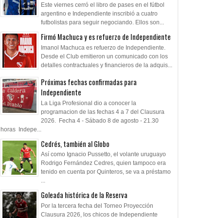
Este viernes cerró el libro de pases en el fútbol
argentino e Independiente inscribió a cuatro
futbolistas para seguir negociando. Ellos son...
Firmó Machuca y es refuerzo de Independiente
Imanol Machuca es refuerzo de Independiente.
Desde el Club emitieron un comunicado con los
detalles contractuales y financieros de la adquis...
Próximas fechas confirmadas para
Independiente
La Liga Profesional dio a conocer la
programacion de las fechas 4 a 7 del Clausura
2026. Fecha 4 - Sábado 8 de agosto - 21.30
horas Indepe...
Cedrés, también al Globo
Así como Ignacio Pussetto, el volante uruguayo
Rodrigo Fernández Cedres, quien tampoco era
tenido en cuenta por Quinteros, se va a préstamo
...
Goleada histórica de la Reserva
Por la tercera fecha del Torneo Proyección
Clausura 2026, los chicos de Independiente