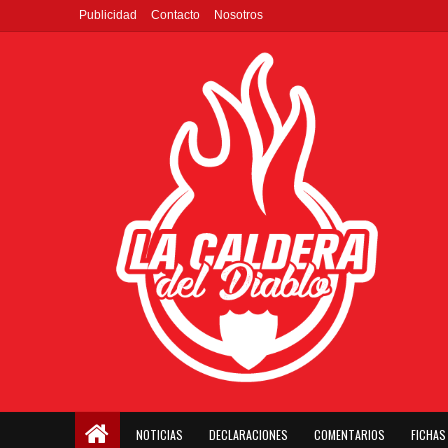
Publicidad
Contacto
Nosotros
NOTICIAS
DECLARACIONES
COMENTARIOS
FICHAS