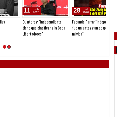
11
28
01
Feb
Jul
2026
2026
Quinteros: "Independiente
Facundo Parra: "Independiente
Homena
tiene que clasificar a la Copa
fue un antes y un después en
Libertadores"
mi vida"