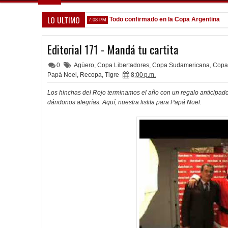
LO ULTIMO
que venga gente nueva"
Todo confirmado en la Copa Argentina
7:08 PM
5:13 
Editorial 171 - Mandá tu cartita
0
Agüero
,
Copa Libertadores
,
Copa Sudamericana
,
Copa
Papá Noel
,
Recopa
,
Tigre
8:00 p.m.
Los hinchas del Rojo terminamos el año con un regalo anticipa
dándonos alegrías. Aquí, nuestra listita para Papá Noel.