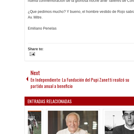
nueva conmemoración de la gloriosa noche ante Talleres de Córdo
¿Que pedimos mucho? Y bueno, el hombre vestido de Rojo sabrá 
Av. Mitre.
Emiliano Penelas
Share to:
Next
En Independiente: La Fundación del Pupi Zanetti realizó su
partido anual a beneficio
ENTRADAS RELACIONADAS