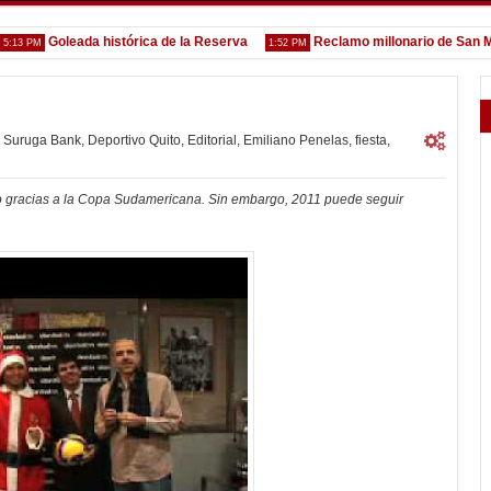
Goleada histórica de la Reserva
Reclamo millonario de San Martín
PM
1:52 PM
 Suruga Bank
,
Deportivo Quito
,
Editorial
,
Emiliano Penelas
,
fiesta
,
do gracias a la Copa Sudamericana. Sin embargo, 2011 puede seguir