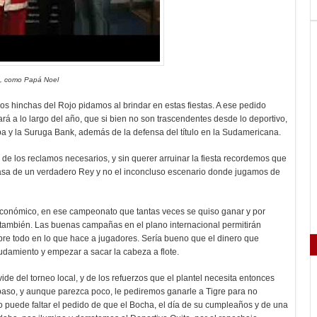
n, como Papá Noel
s hinchas del Rojo pidamos al brindar en estas fiestas. A ese pedido
á a lo largo del año, que si bien no son trascendentes desde lo deportivo,
a y la Suruga Bank, además de la defensa del título en la Sudamericana.
 de los reclamos necesarios, y sin querer arruinar la fiesta recordemos que
 casa de un verdadero Rey y no el inconcluso escenario donde jugamos de
conómico, en ese campeonato que tantas veces se quiso ganar y por
 también. Las buenas campañas en el plano internacional permitirán
bre todo en lo que hace a jugadores. Sería bueno que el dinero que
udamiento y empezar a sacar la cabeza a flote.
ide del torneo local, y de los refuerzos que el plantel necesita entonces
paso, y aunque parezca poco, le pediremos ganarle a Tigre para no
o puede faltar el pedido de que el Bocha, el día de su cumpleaños y de una