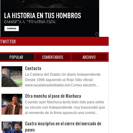
05
07
Mar
Mar
Jul
2026
2026
2026
je al Puma Gigliotti
Cambios en la clasificación a
7/7
las Copas
Anuncio SOICOS
TWITTER
POPULAR
COMENTARIOS
ARCHIVO
Contacto
La Caldera del Diablo Un diario Independiente
Desde 1996 siguiendo al Rojo Sitio oficial:
www.lacalderadeldiablo.net Correo electrón...
Otra mancha al pase de Machuca
Cuando ayer Machuca tenía todo listo para sellar
su vínculo con Independiente, hoy trascendió que
al momento de la firma apareció una comisi...
Cuatro inscriptos en el cierre del mercado de
pases