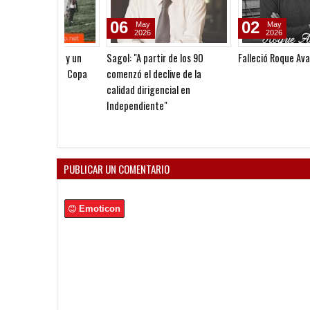
06
02
May
May
2026
2026
Sagol: "A partir de los 90
Falleció Roque Avallay
comenzó el declive de la
calidad dirigencial en
Independiente"
PUBLICAR UN COMENTARIO
Emoticon