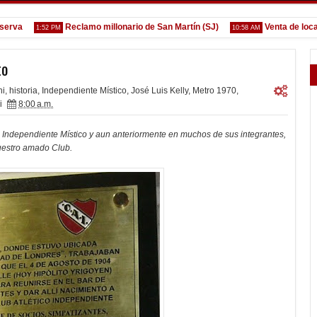
a
Reclamo millonario de San Martín (SJ)
Venta de localidad
1:52 PM
10:58 AM
to
ni
,
historia
,
Independiente Místico
,
José Luis Kelly
,
Metro 1970
,
i
8:00 a.m.
 Independiente Místico y aun anteriormente en muchos de sus integrantes,
uestro amado Club.