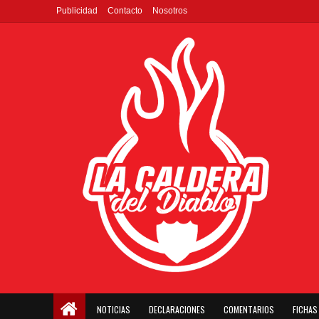
Publicidad
Contacto
Nosotros
NOTICIAS
DECLARACIONES
COMENTARIOS
FICHAS