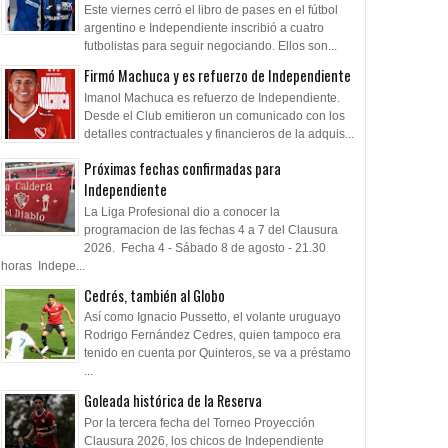
Este viernes cerró el libro de pases en el fútbol
peón que no quiso la
Volver a nacer
Firmó Machuca y e
argentino e Independiente inscribió a cuatro
ura
de Independiente
futbolistas para seguir negociando. Ellos son...
Firmó Machuca y es refuerzo de Independiente
Imanol Machuca es refuerzo de Independiente.
Desde el Club emitieron un comunicado con los
detalles contractuales y financieros de la adquis...
Próximas fechas confirmadas para
Independiente
La Liga Profesional dio a conocer la
programacion de las fechas 4 a 7 del Clausura
2026. Fecha 4 - Sábado 8 de agosto - 21.30
horas Indepe...
Cedrés, también al Globo
Así como Ignacio Pussetto, el volante uruguayo
Rodrigo Fernández Cedres, quien tampoco era
tenido en cuenta por Quinteros, se va a préstamo
...
Goleada histórica de la Reserva
Por la tercera fecha del Torneo Proyección
Clausura 2026, los chicos de Independiente