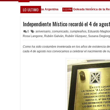
LO ULTIMO
odo confirmado en la Copa Argentina
Goleada histórica de la Reserv
5:13 PM
Independiente Místico recordó el 4 de agos
0
aniversario
,
comunicado
,
cumpleaños
,
Eduardo Maglio
Rosa Langone
,
Rubén Galván
,
Rubén Vázquez
,
Susana Degiorg
Como ha sido costumbre inveterada en los años de existencia de
cada 4 de agosto nos convocamos a celebrar el nacimiento de n