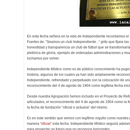
En esta fecha señera en la vida de Independiente recordamos el 
Fuertes de: “Seamos un club Independiente...” grito que fijara la
honestidad y transparencia un club de fútbol que se transformaría
pletórica de gloria, ejemplo de ordenadas administraciones y mues
luchamos por volver.
Independiente Místico como es de público conocimiento ha pugn
historia, algunos de los cuales ya han sido ampliamente reconoci
Independiente, refrendado y perpetuado con la colocación de una
reconocimiento del 4 de agosto de 1904 como legítima fecha inici
Desde nuestra Agrupación hemos incluido en el Proyecto de Refo
articulados, el reconocimiento del 4 de agosto de 1904 como la f
la fecha de fundación “oficial o actuaria” del mismo.
Es en este sentido que vemos con legítimo orgullo como nuestra 
manera “
oficial
” esta fecha. Independiente Místico seguirá adelan
para proyectar un futuro que no reconoce horizontes.