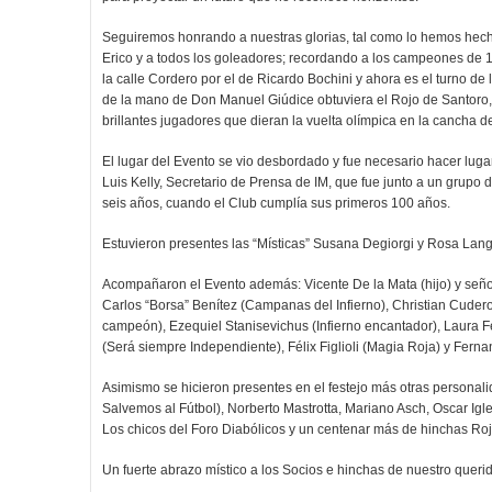
Seguiremos honrando a nuestras glorias, tal como lo hemos hec
Erico y a todos los goleadores; recordando a los campeones de
la calle Cordero por el de Ricardo Bochini y ahora es el turno 
de la mano de Don Manuel Giúdice obtuviera el Rojo de Santoro,
brillantes jugadores que dieran la vuelta olímpica en la cancha de
El lugar del Evento se vio desbordado y fue necesario hacer luga
Luis Kelly, Secretario de Prensa de IM, que fue junto a un grupo 
seis años, cuando el Club cumplía sus primeros 100 años.
Estuvieron presentes las “Místicas” Susana Degiorgi y Rosa Langon
Acompañaron el Evento además: Vicente De la Mata (hijo) y seño
Carlos “Borsa” Benítez (Campanas del Infierno), Christian Cudero (
campeón), Ezequiel Stanisevichus (Infierno encantador), Laura F
(Será siempre Independiente), Félix Figlioli (Magia Roja) y Ferna
Asimismo se hicieron presentes en el festejo más otras persona
Salvemos al Fútbol), Norberto Mastrotta, Mariano Asch, Oscar Igl
Los chicos del Foro Diabólicos y un centenar más de hinchas Roj
Un fuerte abrazo místico a los Socios e hinchas de nuestro queri