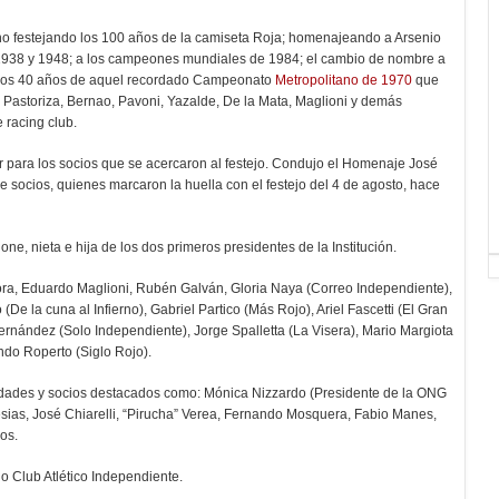
ho festejando los 100 años de la camiseta Roja; homenajeando a Arsenio
 1938 y 1948; a los campeones mundiales de 1984; el cambio de nombre a
de los 40 años de aquel recordado Campeonato
Metropolitano de 1970
que
 Pastoriza, Bernao, Pavoni, Yazalde, De la Mata, Maglioni y demás
 racing club.
r para los socios que se acercaron al festejo. Condujo el Homenaje José
de socios, quienes marcaron la huella con el festejo del 4 de agosto, hace
e, nieta e hija de los dos primeros presidentes de la Institución.
ra, Eduardo Maglioni, Rubén Galván, Gloria Naya (Correo Independiente),
De la cuna al Infierno), Gabriel Partico (Más Rojo), Ariel Fascetti (El Gran
ernández (Solo Independiente), Jorge Spalletta (La Visera), Mario Margiota
ndo Roperto (Siglo Rojo).
lidades y socios destacados como: Mónica Nizzardo (Presidente de la ONG
esias, José Chiarelli, “Pirucha” Verea, Fernando Mosquera, Fabio Manes,
os.
do Club Atlético Independiente.