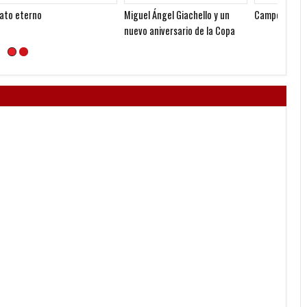
Miguel Ángel Giachello y un
Campeones 1988/89
El cam
nuevo aniversario de la Copa
dictad
Libertadores 1973