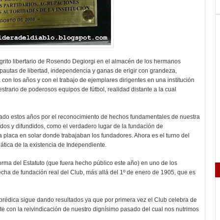
grito libertario de Rosendo Degiorgi en el almacén de los hermanos
s pautas de libertad, independencia y ganas de erigir con grandeza,
 con los años y con el trabajo de ejemplares dirigentes en una institución
trario de poderosos equipos de fútbol, realidad distante a la cual
ado estos años por el reconocimiento de hechos fundamentales de nuestra
dos y difundidos, como el verdadero lugar de la fundación de
 placa en solar donde trabajaban los fundadores. Ahora es el turno del
ática de la existencia de Independiente.
rma del Estatuto (que fuera hecho público este año) en uno de los
echa de fundación real del Club, más allá del 1º de enero de 1905, que es
prédica sigue dando resultados ya que por primera vez el Club celebra de
te con la reivindicación de nuestro dignísimo pasado del cual nos nutrimos