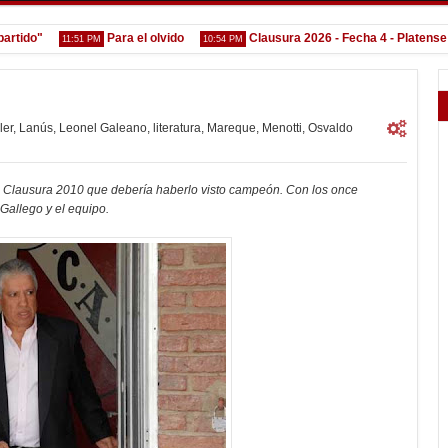
do"
Para el olvido
Clausura 2026 - Fecha 4 - Platense
11:51 PM
10:54 PM
3:
ler
,
Lanús
,
Leonel Galeano
,
literatura
,
Mareque
,
Menotti
,
Osvaldo
el Clausura 2010 que debería haberlo visto campeón. Con los once
Gallego y el equipo.