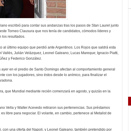
ano escribió para contar sus andanzas tras los pasos de Stan Laurel junto
ra este Torneo Clausura que nos tenía de candidatos, cómodos líderes y
 los resultados.
o al último equipo que perdió ante Argentinos. Los Rojos que saldrá esta
l Vallés, Julián Velázquez, Leonel Galeano, Lucas Mareque; Ignacio Piatti,
úñez y Federico González.
 ayer en el predio de Santo Domingo afectan al comportamiento general
te con los jugadores, sino éstos desde lo anímico, para finalizar el
aradona.
ra, que Mundial mediante recién comenzará en agosto, y quizás en la
no Vella y Walter Acevedo retiraron sus pertenencias. Sus préstamos
 es libre para negociar. El volante, en cambio, pertenece al Metalist de
i, con una oferta del Napoli, y Leonel Galeano, también pretendido por