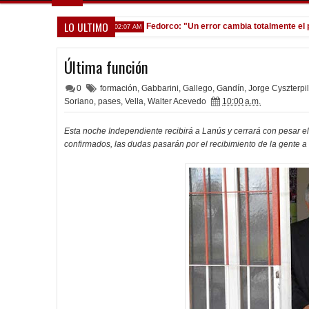
LO ULTIMO
 ellos convirtieron”
Fedorco: "Un error cambia totalmente el parti
02:07 AM
Última función
0
formación
,
Gabbarini
,
Gallego
,
Gandín
,
Jorge Cyszterpil
Soriano
,
pases
,
Vella
,
Walter Acevedo
10:00 a.m.
Esta noche Independiente recibirá a Lanús y cerrará con pesar 
confirmados, las dudas pasarán por el recibimiento de la gente a 