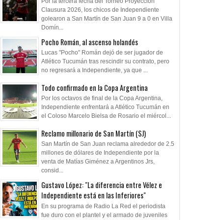
Por la tercera fecha del Torneo Proyección
Clausura 2026, los chicos de Independiente
golearon a San Martín de San Juan 9 a 0 en Villa
Domín...
Pocho Román, al ascenso holandés
Lucas "Pocho" Román dejó de ser jugador de
Atlético Tucumán tras rescindir su contrato, pero
no regresará a Independiente, ya que ...
Todo confirmado en la Copa Argentina
Por los octavos de final de la Copa Argentina,
Independiente enfrentará a Atlético Tucumán en
el Coloso Marcelo Bielsa de Rosario el miércol...
Reclamo millonario de San Martín (SJ)
San Martín de San Juan reclama alrededor de 2.5
millones de dólares de Independiente por la
venta de Matías Giménez a Argentinos Jrs,
consid...
Gustavo López: "La diferencia entre Vélez e
Independiente está en las Inferiores"
En su programa de Radio La Red el periodista
fue duro con el plantel y el armado de juveniles