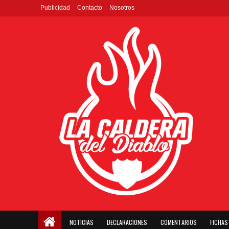
Publicidad
Contacto
Nosotros
NOTICIAS
DECLARACIONES
COMENTARIOS
FICHAS