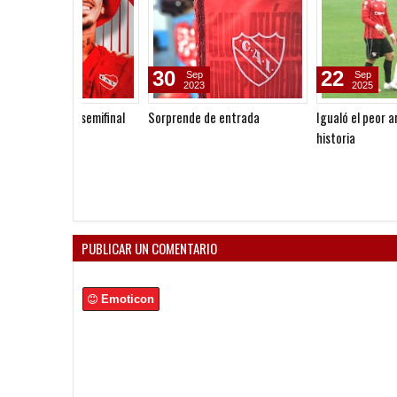
22
08
Sep
May
2025
2024
Igualó el peor arranque de la
Independiente y Menotti:
historia
paladar negro, desencuentr
y una relación desde su deb
como jugador
PUBLICAR UN COMENTARIO
Emoticon