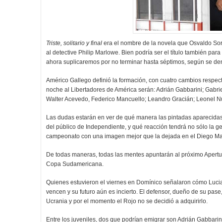
Triste, solitario y final
era el nombre de la novela que Osvaldo Sori
al detective Philip Marlowe. Bien podría ser el título también pa
ahora suplicaremos por no terminar hasta séptimos, según se den
Américo Gallego definió la formación, con cuatro cambios respect
noche al Libertadores de América serán: Adrián Gabbarini; Gabrie
Walter Acevedo, Federico Mancuello; Leandro Gracián; Leonel N
Las dudas estarán en ver de qué manera las pintadas aparecidas
del público de Independiente, y qué reacción tendrá no sólo la gen
campeonato con una imagen mejor que la dejada en el Diego M
De todas maneras, todas las mentes apuntarán al próximo Apertu
Copa Sudamericana.
Quienes estuvieron el viernes en Domínico señalaron cómo Lucia
vencen y su futuro aún es incierto. El defensor, dueño de su pase,
Ucrania y por el momento el Rojo no se decidió a adquirirlo.
Entre los juveniles, dos que podrían emigrar son Adrián Gabbarin