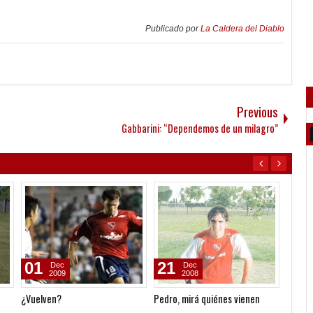
Publicado por
La Caldera del Diablo
Previous
Gabbarini: “Dependemos de un milagro”
01
21
06
Dec
Dec
2009
2008
¿Vuelven?
Pedro, mirá quiénes vienen
Mercad