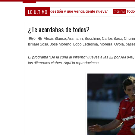
LO ULTIMO
oane: "Prefiero dejar la gestión y que venga gente nueva"
Todo conf
7:08 PM
¿Te acordabas de todos?
0
Alexis Blanco
,
Assmann
,
Bocchino
,
Carlos Báez
,
Churín
Ismael Sosa
,
José Moreno
,
Lobo Ledesma
,
Moreira
,
Oyola
,
pase
El programa "De la cuna al Infierno" (jueves a las 22 por AM 840
los diferentes clubes. Aquí lo reproducimos.