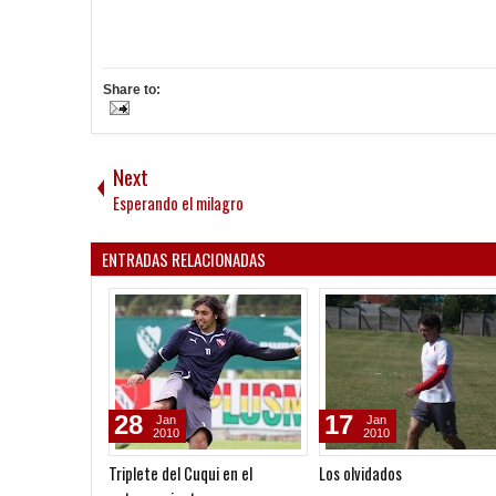
Share to:
Next
Esperando el milagro
ENTRADAS RELACIONADAS
28
17
Jan
Jan
2010
2010
Triplete del Cuqui en el
Los olvidados