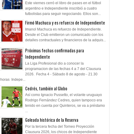
apoyan
Este viernes cerró el libro de pases en el fútbol
argentino e Independiente inscribió a cuatro
futbolistas para seguir negociando. Ellos son...
Firmó Machuca y es refuerzo de Independiente
Imanol Machuca es refuerzo de Independiente.
Desde el Club emitieron un comunicado con los
detalles contractuales y financieros de la adquis...
Próximas fechas confirmadas para
Independiente
La Liga Profesional dio a conocer la
programacion de las fechas 4 a 7 del Clausura
2026. Fecha 4 - Sábado 8 de agosto - 21.30
horas Indepe...
Cedrés, también al Globo
Así como Ignacio Pussetto, el volante uruguayo
Rodrigo Fernández Cedres, quien tampoco era
tenido en cuenta por Quinteros, se va a préstamo
...
Goleada histórica de la Reserva
Por la tercera fecha del Torneo Proyección
Clausura 2026, los chicos de Independiente