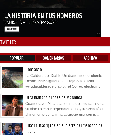
Anuncio SOICOS
TWITTER
POPULAR
COMENTARIOS
ARCHIVO
Contacto
La Caldera del Diablo Un diario Independiente
Desde 1996 siguiendo al Rojo Sitio oficial:
www.lacalderadeldiablo.net Correo electrón...
Otra mancha al pase de Machuca
Cuando ayer Machuca tenía todo listo para sellar
su vínculo con Independiente, hoy trascendió que
27
11
Dec
Apr
Jul
al momento de la firma apareció una comisi...
2008
2023
2018
Cuatro inscriptos en el cierre del mercado de
ito de bajas y regresos
Los ex futbolistas también
Se busca arquero
pases