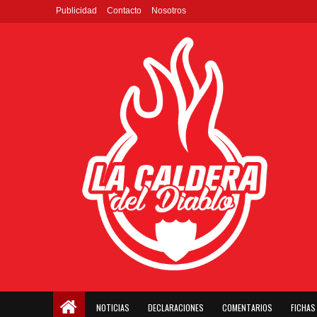
Publicidad
Contacto
Nosotros
NOTICIAS
DECLARACIONES
COMENTARIOS
FICHAS