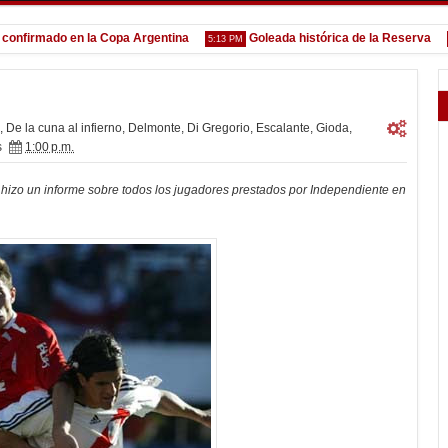
irmado en la Copa Argentina
Goleada histórica de la Reserva
5:13 PM
1:52 
,
De la cuna al infierno
,
Delmonte
,
Di Gregorio
,
Escalante
,
Gioda
,
s
1:00 p.m.
) hizo un informe sobre todos los jugadores prestados por Independiente en