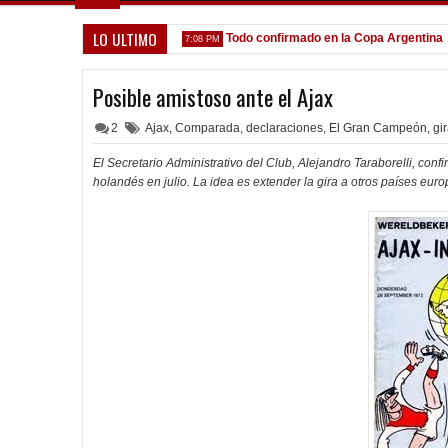
LO ULTIMO
y que venga gente nueva"
Todo confirmado en la Copa Argentina
7:08 PM
5:1
Posible amistoso ante el Ajax
2
Ajax
,
Comparada
,
declaraciones
,
El Gran Campeón
,
gi
El Secretario Administrativo del Club, Alejandro Taraborelli, conf
holandés en julio. La idea es extender la gira a otros países eur