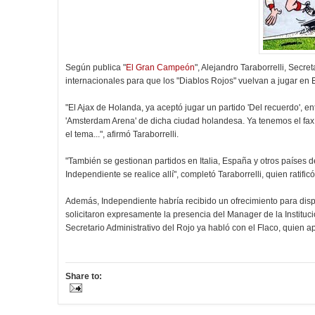
Según publica "
El Gran Campeón
", Alejandro Taraborrelli, Secre
internacionales para que los "Diablos Rojos" vuelvan a jugar en E
"El Ajax de Holanda, ya aceptó jugar un partido 'Del recuerdo', e
'Amsterdam Arena' de dicha ciudad holandesa. Ya tenemos el fax 
el tema...", afirmó Taraborrelli.
"También se gestionan partidos en Italia, España y otros países 
Independiente se realice allí", completó Taraborrelli, quien ratifi
Además, Independiente habría recibido un ofrecimiento para dis
solicitaron expresamente la presencia del Manager de la Instituci
Secretario Administrativo del Rojo ya habló con el Flaco, quien 
Share to: