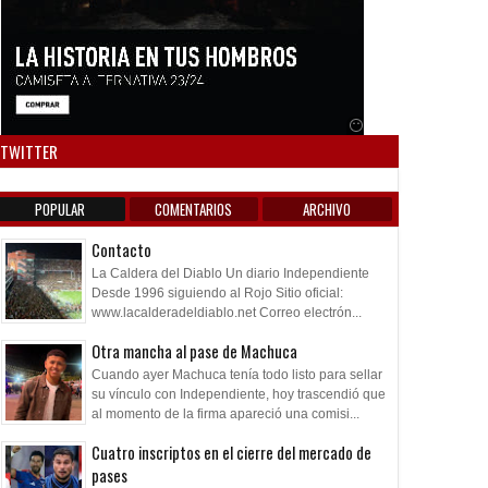
Anuncio SOICOS
TWITTER
POPULAR
COMENTARIOS
ARCHIVO
Contacto
La Caldera del Diablo Un diario Independiente
Desde 1996 siguiendo al Rojo Sitio oficial:
www.lacalderadeldiablo.net Correo electrón...
Otra mancha al pase de Machuca
Cuando ayer Machuca tenía todo listo para sellar
su vínculo con Independiente, hoy trascendió que
al momento de la firma apareció una comisi...
Cuatro inscriptos en el cierre del mercado de
pases