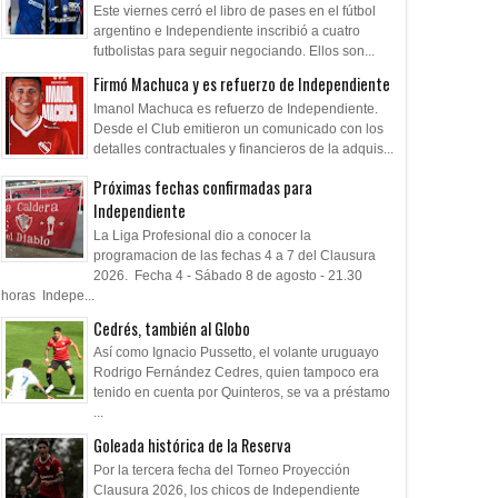
Este viernes cerró el libro de pases en el fútbol
argentino e Independiente inscribió a cuatro
futbolistas para seguir negociando. Ellos son...
Firmó Machuca y es refuerzo de Independiente
Imanol Machuca es refuerzo de Independiente.
Desde el Club emitieron un comunicado con los
detalles contractuales y financieros de la adquis...
Próximas fechas confirmadas para
Independiente
La Liga Profesional dio a conocer la
programacion de las fechas 4 a 7 del Clausura
2026. Fecha 4 - Sábado 8 de agosto - 21.30
horas Indepe...
Cedrés, también al Globo
Así como Ignacio Pussetto, el volante uruguayo
Rodrigo Fernández Cedres, quien tampoco era
tenido en cuenta por Quinteros, se va a préstamo
...
Goleada histórica de la Reserva
Por la tercera fecha del Torneo Proyección
Clausura 2026, los chicos de Independiente