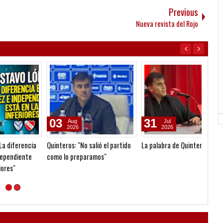
Previous
Nueva revista del Rojo
08
25
06
Dec
Nov
2025
2024
Roberto Bustamante: "Tengo
Outes: "Cuesta mucho formar
Seoane
una meta: ser Presidente de
un equipo con mística
gestió
Independiente y ganar la
ganadora"
nueva
octava Libertadores"