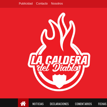
Publicidad
Contacto
Nosotros
NOTICIAS
DECLARACIONES
COMENTARIOS
FICHAS