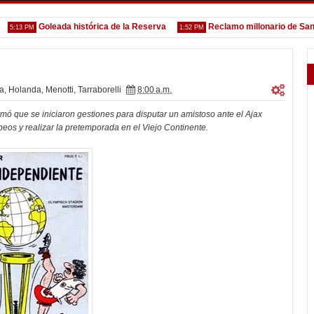
Goleada histórica de la Reserva
Reclamo millonario de San Mart
3 PM
1:52 PM
ra
,
Holanda
,
Menotti
,
Tarraborelli
8:00 a.m.
irmó que se iniciaron gestiones para disputar un amistoso ante el Ajax
opeos y realizar la pretemporada en el Viejo Continente.