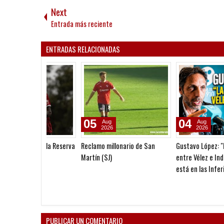
Next
Entrada más reciente
ENTRADAS RELACIONADAS
03
31
Aug
Jul
2026
2026
Quinteros: "No salió el partido
La palabra de Quinteros
como lo preparamos"