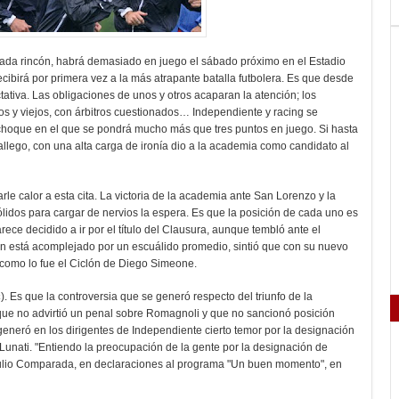
cada rincón, habrá demasiado en juego el sábado próximo en el Estadio
cibirá por primera vez a la más atrapante batalla futbolera. Es que desde
tiva. Las obligaciones de unos y otros acaparan la atención; los
os y viejos, con árbitros cuestionados… Independiente y racing se
 choque en el que se pondrá mucho más que tres puntos en juego. Si hasta
allego, con una alta carga de ironía dio a la academia como candidato al
rle calor a esta cita. La victoria de la academia ante San Lorenzo y la
ólidos para cargar de nervios la espera. Es que la posición de cada uno es
ce decidido a ir por el título del Clausura, aunque tembló ante el
ún está acomplejado por un escuálido promedio, sintió que con su nuevo
 como lo fue el Ciclón de Diego Simeone.
c
). Es que la controversia que se generó respecto del triunfo de la
que no advirtió un penal sobre Romagnoli y que no sancionó posición
generó en los dirigentes de Independiente cierto temor por la designación
Lunati. "Entiendo la preocupación de la gente por la designación de
 Julio Comparada, en declaraciones al programa "Un buen momento", en