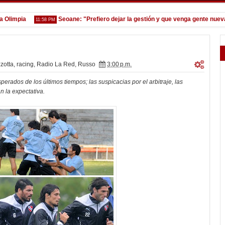
mpia
Seoane: "Prefiero dejar la gestión y que venga gente nueva"
11:58 PM
zotta
,
racing
,
Radio La Red
,
Russo
3:00 p.m.
rados de los últimos tiempos; las suspicacias por el arbitraje, las
n la expectativa.