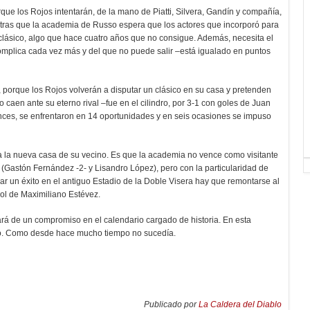
que los Rojos intentarán, de la mano de Piatti, Silvera, Gandín y compañía,
ntras que la academia de Russo espera que los actores que incorporó para
n clásico, algo que hace cuatro años que no consigue. Además, necesita el
complica cada vez más y del que no puede salir –está igualado en puntos
, porque los Rojos volverán a disputar un clásico en su casa y pretenden
caen ante su eterno rival –fue en el cilindro, por 3-1 con goles de Juan
ces, se enfrentaron en 14 oportunidades y en seis ocasiones se impuso
a la nueva casa de su vecino. Es que la academia no vence como visitante
(Gastón Fernández -2- y Lisandro López), pero con la particularidad de
r un éxito en el antiguo Estadio de la Doble Visera hay que remontarse al
gol de Maximiliano Estévez.
ará de un compromiso en el calendario cargado de historia. En esta
go. Como desde hace mucho tiempo no sucedía.
Publicado por
La Caldera del Diablo