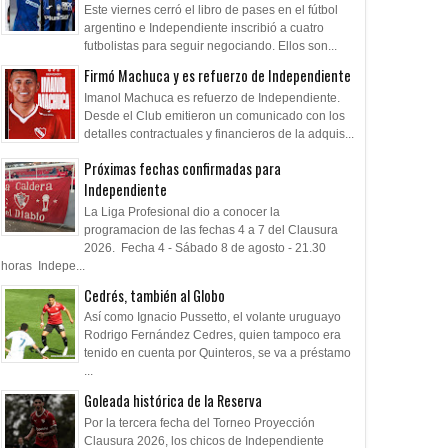
Este viernes cerró el libro de pases en el fútbol
argentino e Independiente inscribió a cuatro
futbolistas para seguir negociando. Ellos son...
Firmó Machuca y es refuerzo de Independiente
Imanol Machuca es refuerzo de Independiente.
Desde el Club emitieron un comunicado con los
detalles contractuales y financieros de la adquis...
Próximas fechas confirmadas para
Independiente
La Liga Profesional dio a conocer la
programacion de las fechas 4 a 7 del Clausura
2026. Fecha 4 - Sábado 8 de agosto - 21.30
horas Indepe...
Cedrés, también al Globo
Así como Ignacio Pussetto, el volante uruguayo
Rodrigo Fernández Cedres, quien tampoco era
tenido en cuenta por Quinteros, se va a préstamo
...
Goleada histórica de la Reserva
Por la tercera fecha del Torneo Proyección
Clausura 2026, los chicos de Independiente