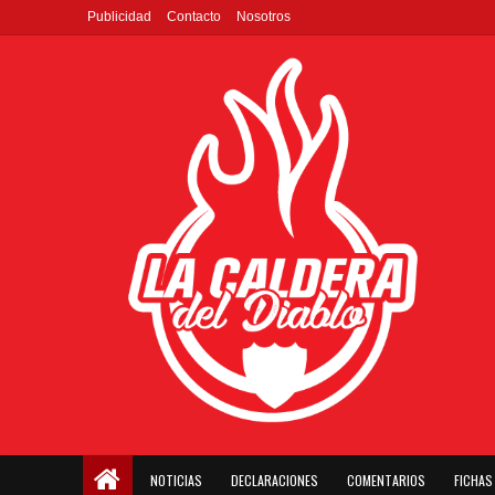
Publicidad
Contacto
Nosotros
NOTICIAS
DECLARACIONES
COMENTARIOS
FICHAS