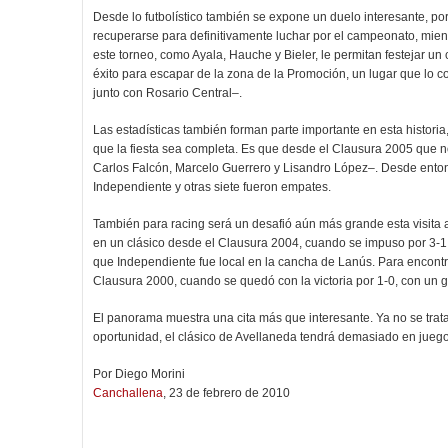
Desde lo futbolístico también se expone un duelo interesante, por
recuperarse para definitivamente luchar por el campeonato, mie
este torneo, como Ayala, Hauche y Bieler, le permitan festejar u
éxito para escapar de la zona de la Promoción, un lugar que lo 
junto con Rosario Central–.
Las estadísticas también forman parte importante en esta historia
que la fiesta sea completa. Es que desde el Clausura 2005 que no 
Carlos Falcón, Marcelo Guerrero y Lisandro López–. Desde enton
Independiente y otras siete fueron empates.
También para racing será un desafió aún más grande esta visita 
en un clásico desde el Clausura 2004, cuando se impuso por 3-1 
que Independiente fue local en la cancha de Lanús. Para encontra
Clausura 2000, cuando se quedó con la victoria por 1-0, con un 
El panorama muestra una cita más que interesante. Ya no se trat
oportunidad, el clásico de Avellaneda tendrá demasiado en jue
Por Diego Morini
Canchallena
, 23 de febrero de 2010