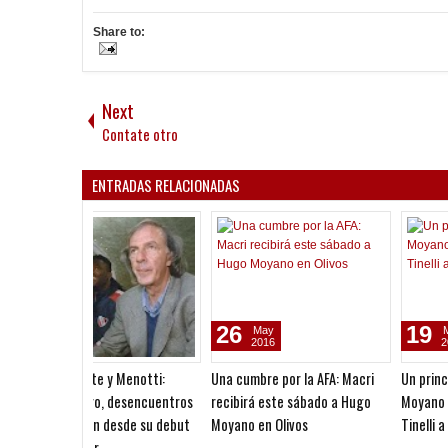
Share to:
Next
Contate otro
ENTRADAS RELACIONADAS
06
28
May
Apr
2016
2016
La SuperLiga tuvo su primera
Causa Fútbol Para Todos:
reunión en el predio de Ezeiza y
secuestraron más de 2 mill
da pasos hacia su concreción
de dólares que la AFA giró a
Agremiados