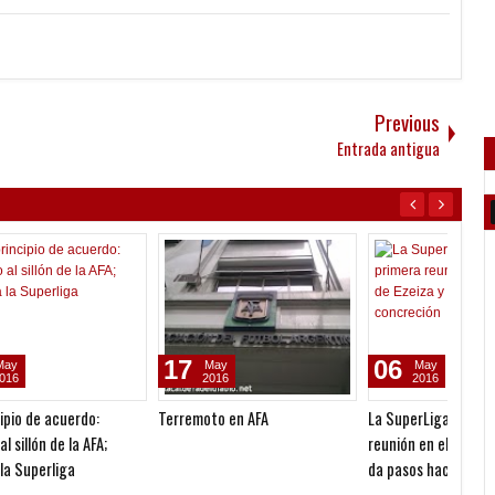
Previous
Entrada antigua
26
22
08
Jan
Sep
2016
2025
Razzia impositiva: el fisco
Igualó el peor arranque de la
Indepe
ones
italiano investiga a ocho
historia
palada
futbolistas argentinos
y una 
como 