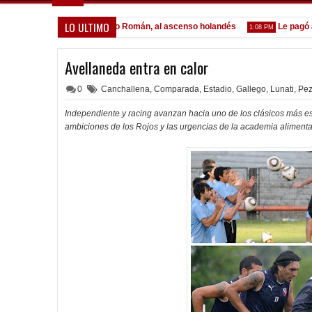
LO ULTIMO
 Lomónaco
Pocho Román, al ascenso holandés
Le pagó a Oli
1:14 PM
1:08 PM
Avellaneda entra en calor
0
Canchallena
,
Comparada
,
Estadio
,
Gallego
,
Lunati
,
Pez
Independiente y racing avanzan hacia uno de los clásicos más espe
ambiciones de los Rojos y las urgencias de la academia alimenta