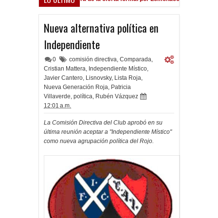
Nueva alternativa política en
Independiente
0
comisión directiva
,
Comparada
,
Cristian Mattera
,
Independiente Místico
,
Javier Cantero
,
Lisnovsky
,
Lista Roja
,
Nueva Generación Roja
,
Patricia
Villaverde
,
política
,
Rubén Vázquez
12:01 a.m.
La Comisión Directiva del Club aprobó en su
última reunión aceptar a "Independiente Místico"
como nueva agrupación política del Rojo.