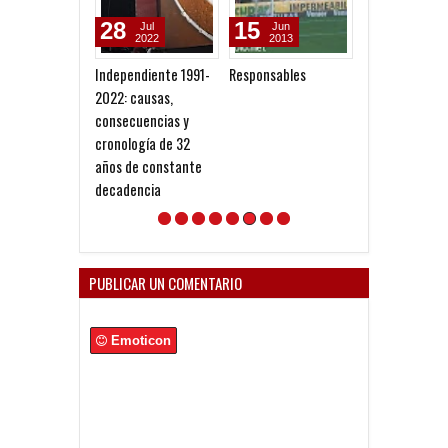
28
15
14
Jul
Jun
Jun
2022
2013
2012
Independiente 1991-
Responsables
El Club es de lo
2022: causas,
socios
consecuencias y
cronología de 32
años de constante
decadencia
PUBLICAR UN COMENTARIO
Emoticon