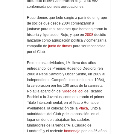
oficialista Nueva Generación Roja, a su vez
conformada por seis agrupaciones.
Recordemos que todo surgió a partir de un grupo
de socios que desde 2004 comenzaron a
juntarse para realizar actos que homenajearan la
historia y figuras del Rojo, y que en
2008
decidió
lanzarse como agrupación política y comenzar la
campaña de
junta de firmas
para ser reconocida
por el Club.
Entre otras actividades, I.M. lleva dos años
entregando los Premios Rosendo Degiorgi (en
2008 a Pepé Santoro y Oscar Sastre, en 2009 al
Independiente Campeón Intercontinental 1984);
la celebración por los 100 años de la camiseta
Roja; la aparición del
video del gol
de Ricardo
Bochini a la Juventus, conmemorando el primer
Título Intercontinental, en el Teatro Roma de
Avellaneda; la colocación de la
Placa
, junto a
autoridades del Club y de la oposición, en el
lugar en donde trabajaban los cadetes
fundadores de la tienda “A la Ciudad de
Londres”; y el reciente
homenaje
por los 25 años