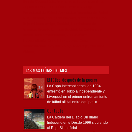
Rey de Copas, Rojo, Avellaneda, Fútbol argentino,
Capital Nacional del Fútbol, Todo Rojo, Liga
Profesional de Fútbol, Asociación Argentina de Fútbol,
AFA, Football, hooligans, hinchas, hinchada de fútbol,
Rojo mi buen amigo, Bochini, Libertadores de
América, Ricardo Enrique Bochini, La Caldera del
Diablo, lacalderadeldiablo, Club Atlético
Independiente, Copa Libertadores, Copa
Sudamericana, Soy del Rojo, #TodoRojo, YouTube,
Videos,
LAS MÁS LEÍDAS DEL MES
El fútbol después de la guerra
La Copa Intercontinental de 1984
enfrentó en Tokio a Independiente y
Liverpool en el primer enfrentamiento
de fútbol oficial entre equipos a...
Contacto
La Caldera del Diablo Un diario
Independiente Desde 1996 siguiendo
al Rojo Sitio oficial: