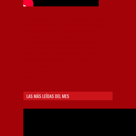
Independiente, CAI, IFC, Independiente Football Club,
Rey de Copas, Rojo, Avellaneda, Fútbol argentino,
Capital Nacional del Fútbol, Todo Rojo, Liga
Profesional de Fútbol, Asociación Argentina de Fútbol,
AFA, Football, hooligans, hinchas, hinchada de fútbol,
Rojo mi buen amigo, Bochini, Libertadores de
América, Ricardo Enrique Bochini, La Caldera del
Diablo, lacalderadeldiablo, Club Atlético
Independiente, Copa Libertadores, Copa
Sudamericana, Soy del Rojo, #TodoRojo, YouTube,
Videos,
LAS MÁS LEÍDAS DEL MES