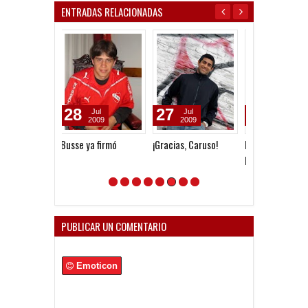
ENTRADAS RELACIONADAS
27
09
04
Jul
Jul
Jul
2009
2026
2026
¡Gracias, Caruso!
Pesar por Fernando
Hasta siempre,
Berón
Motoneta
PUBLICAR UN COMENTARIO
Emoticon