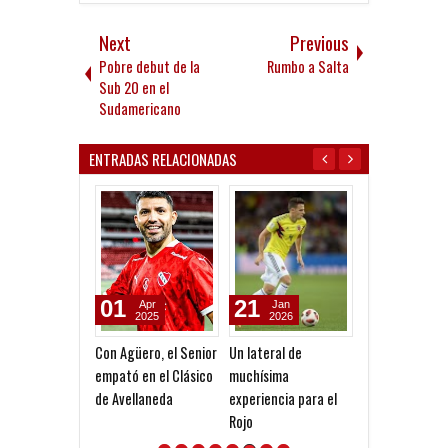
Next
Previous
Pobre debut de la
Rumbo a Salta
Sub 20 en el
Sudamericano
ENTRADAS RELACIONADAS
01
21
13
Apr
Jan
Apr
2025
2026
2025
Con Agüero, el Senior
Un lateral de
Invitación del
empató en el Clásico
muchísima
Atlético de Ma
de Avellaneda
experiencia para el
la Peña de
Rojo
Independiente