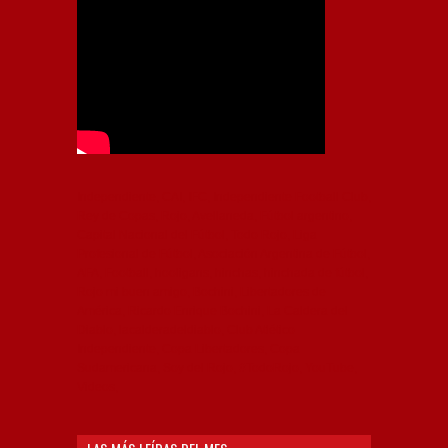
Independiente, CAI, IFC, Independiente Football Club,
Rey de Copas, Rojo, Avellaneda, Fútbol argentino,
Capital Nacional del Fútbol, Todo Rojo, Liga
Profesional de Fútbol, Asociación Argentina de Fútbol,
AFA, Football, hooligans, hinchas, hinchada de fútbol,
Rojo mi buen amigo, Bochini, Libertadores de
América, Ricardo Enrique Bochini, La Caldera del
Diablo, lacalderadeldiablo, Club Atlético
Independiente, Copa Libertadores, Copa
Sudamericana, Soy del Rojo, #TodoRojo, YouTube,
Videos,