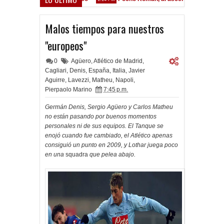
Malos tiempos para nuestros
"europeos"
0
Agüero
,
Atlético de Madrid
,
Cagliari
,
Denis
,
España
,
Italia
,
Javier
Aguirre
,
Lavezzi
,
Matheu
,
Napoli
,
Pierpaolo Marino
7:45 p.m.
Germán Denis, Sergio Agüero y Carlos Matheu
no están pasando por buenos momentos
personales ni de sus equipos. El Tanque se
enojó cuando fue cambiado, el Atlético apenas
consiguió un punto en 2009, y Lothar juega poco
en una
squadra
que pelea abajo.