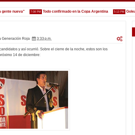
te nueva"
Todo confirmado en la Copa Argentina
Goleada hi
7:08 PM
5:13 PM
 Generación Roja
3:33 p.m.
andidatos y así ocurrió. Sobre el cierre de la noche, estos son los
 próximo 14 de diciembre: