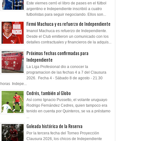
Este viernes cerró el libro de pases en el fútbol
argentino e Independiente inscribió a cuatro
futbolistas para seguir negociando. Ellos son...
Firmó Machuca y es refuerzo de Independiente
Imanol Machuca es refuerzo de Independiente.
Desde el Club emitieron un comunicado con los
detalles contractuales y financieros de la adquis...
Próximas fechas confirmadas para
Independiente
La Liga Profesional dio a conocer la
programacion de las fechas 4 a 7 del Clausura
2026. Fecha 4 - Sábado 8 de agosto - 21.30
horas Indepe...
Cedrés, también al Globo
Así como Ignacio Pussetto, el volante uruguayo
Rodrigo Fernández Cedres, quien tampoco era
28
27
Apr
Jul
Sep
2024
2022
2019
tenido en cuenta por Quinteros, se va a préstamo
...
ió Boris Lisnovsky
Independiente 1991-2022:
Cantero, expulsad
Goleada histórica de la Reserva
causas, consecuencias y
Por la tercera fecha del Torneo Proyección
cronología de 32 años de
Clausura 2026, los chicos de Independiente