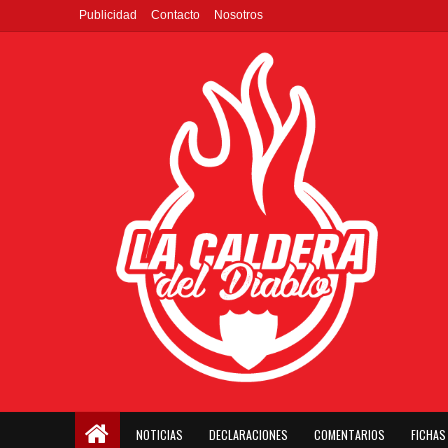
Publicidad
Contacto
Nosotros
NOTICIAS
DECLARACIONES
COMENTARIOS
FICHAS