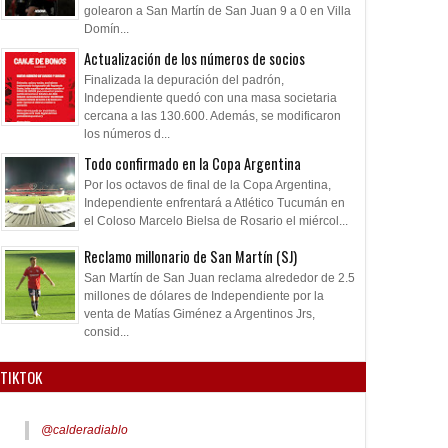
constante decadencia
golearon a San Martín de San Juan 9 a 0 en Villa
Domín...
Actualización de los números de socios
Finalizada la depuración del padrón,
Independiente quedó con una masa societaria
cercana a las 130.600. Además, se modificaron
los números d...
Todo confirmado en la Copa Argentina
Por los octavos de final de la Copa Argentina,
Independiente enfrentará a Atlético Tucumán en
el Coloso Marcelo Bielsa de Rosario el miércol...
Reclamo millonario de San Martín (SJ)
San Martín de San Juan reclama alrededor de 2.5
millones de dólares de Independiente por la
venta de Matías Giménez a Argentinos Jrs,
consid...
TIKTOK
@calderadiablo