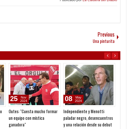
Publicado por
La Caldera del Diablo
Previous
Una pinturita
25
08
20
Nov
May
2024
2024
go
Outes: "Cuesta mucho formar
Independiente y Menotti:
Fallec
e
un equipo con mística
paladar negro, desencuentros
ganadora"
y una relación desde su debut