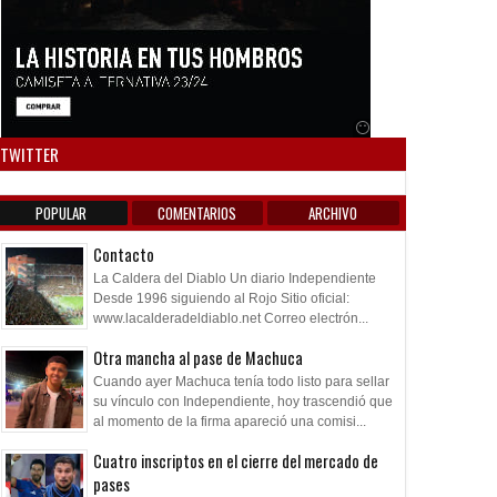
Anuncio SOICOS
TWITTER
POPULAR
COMENTARIOS
ARCHIVO
Contacto
La Caldera del Diablo Un diario Independiente
Desde 1996 siguiendo al Rojo Sitio oficial:
www.lacalderadeldiablo.net Correo electrón...
Otra mancha al pase de Machuca
Cuando ayer Machuca tenía todo listo para sellar
su vínculo con Independiente, hoy trascendió que
al momento de la firma apareció una comisi...
Cuatro inscriptos en el cierre del mercado de
pases