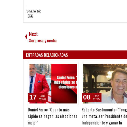
Share to:
Next
Sorpresa y media
ENTRADAS RELACIONADAS
17
08
Jul
Dec
2026
2025
Daniel Ferro: "Cuanto más
Roberto Bustamante: "Ten
rápido se hagan las elecciones
una meta: ser Presidente d
mejor"
Independiente y ganar la