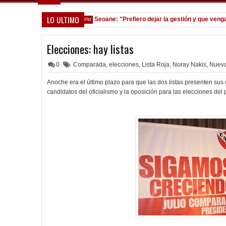
LO ULTIMO
e pagó a Olimpia
Seoane: "Prefiero dejar la gestión y que venga gen
11:58 PM
Elecciones: hay listas
0
Comparada
,
elecciones
,
Lista Roja
,
Noray Nakis
,
Nueva
Anoche era el último plazo para que las dos listas presenten sus c
candidatos del oficialismo y la oposición para las elecciones del