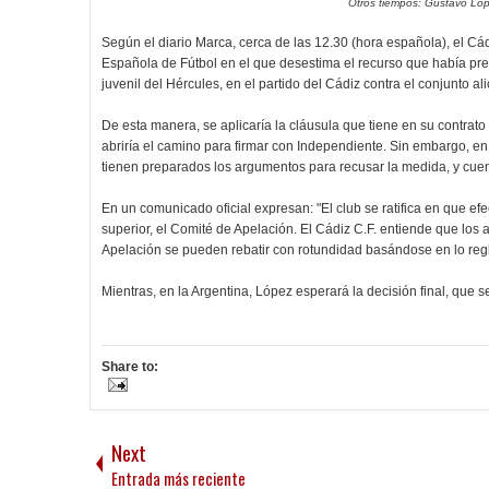
Otros tiempos: Gustavo Lóp
Según el diario Marca, cerca de las 12.30 (hora española), el Cá
Española de Fútbol en el que desestima el recurso que había pre
juvenil del Hércules, en el partido del Cádiz contra el conjunto 
De esta manera, se aplicaría la cláusula que tiene en su contrat
abriría el camino para firmar con Independiente. Sin embargo, en l
tienen preparados los argumentos para recusar la medida, y cuen
En un comunicado oficial expresan: "El club se ratifica en que ef
superior, el Comité de Apelación. El Cádiz C.F. entiende que lo
Apelación se pueden rebatir con rotundidad basándose en lo reg
Mientras, en la Argentina, López esperará la decisión final, qu
Share to:
Next
Entrada más reciente