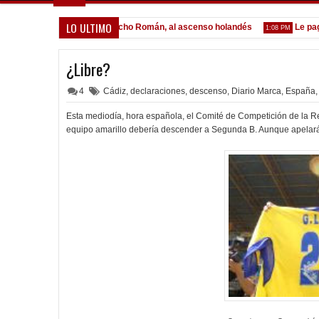
LO ULTIMO
or Lomónaco
Pocho Román, al ascenso holandés
Le pagó a 
1:14 PM
1:08 PM
¿Libre?
4
Cádiz
,
declaraciones
,
descenso
,
Diario Marca
,
España
,
Esta mediodía, hora española, el Comité de Competición de la Re
equipo amarillo debería descender a Segunda B. Aunque apelarán