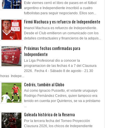
Este viernes cerró el libro de pases en el fútbol
argentino e Independiente inscribió a cuatro
futbolistas para seguir negociando. Ellos son...
Firmó Machuca y es refuerzo de Independiente
Imanol Machuca es refuerzo de Independiente.
Desde el Club emitieron un comunicado con los
detalles contractuales y financieros de la adquis...
Próximas fechas confirmadas para
Independiente
La Liga Profesional dio a conocer la
programacion de las fechas 4 a 7 del Clausura
2026. Fecha 4 - Sábado 8 de agosto - 21.30
horas Indepe...
Cedrés, también al Globo
Así como Ignacio Pussetto, el volante uruguayo
Rodrigo Fernández Cedres, quien tampoco era
tenido en cuenta por Quinteros, se va a préstamo
...
Goleada histórica de la Reserva
Por la tercera fecha del Torneo Proyección
Clausura 2026, los chicos de Independiente