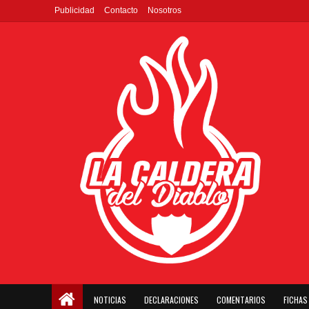
Publicidad
Contacto
Nosotros
NOTICIAS
DECLARACIONES
COMENTARIOS
FICHAS