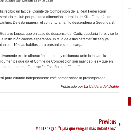
ez, cuando fue presentado en el Cádiz
diz recibió un fax del Comité de Competición de la Real Federación
sentado el club por presunta alineación indebida de Kiko Femenía, un
alicantino. De esta manera, el conjunto amarillo descendería a Segunda B.
o Gustavo López, que en caso de descenso del Cádiz quedaría libre, y se le
a institución cadista esperaban un fallo de estas características y ya
tan con 10 días hábiles para presentar su descarga.
ectivamente existe alineación indebida y reclamará ante la instancia
s argumentos que da el Comité de Competición son muy débiles y que en
lamentado por la Federación Española de Fútbol."
e será para cuando Independiente esté comenzando la pretemporada...
Publicado por
La Caldera del Diablo
Previous
Montenegro: “Ojalá que vengan más delanteros”