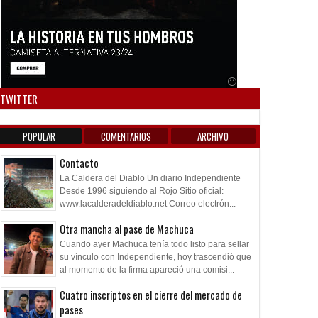
Anuncio SOICOS
TWITTER
POPULAR
COMENTARIOS
ARCHIVO
Contacto
La Caldera del Diablo Un diario Independiente
Desde 1996 siguiendo al Rojo Sitio oficial:
www.lacalderadeldiablo.net Correo electrón...
Otra mancha al pase de Machuca
Cuando ayer Machuca tenía todo listo para sellar
su vínculo con Independiente, hoy trascendió que
al momento de la firma apareció una comisi...
Cuatro inscriptos en el cierre del mercado de
pases