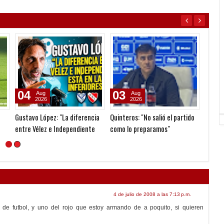
29
16
06
May
Jun
2024
2022
Pellegrino no
Otra vez Cauteruccio
Seoane
gestió
nueva
4 de julio de 2008 a las 7:13 p.m.
de futbol, y uno del rojo que estoy armando de a poquito, si quieren