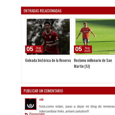
ENTRADAS RELACIONADAS
03
31
Aug
Jul
2026
2026
Quinteros: "No salió el partido
La palabra de Quinteros
como lo preparamos"
PUBLICAR UN COMENTARIO
nik
hola,como estan, paso a dejar mi blog de remeras 
intercambiar links ,avisen,saludos!!!
Responder