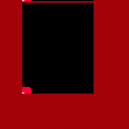
Independiente, CAI, IFC, Independiente Football Club,
Rey de Copas, Rojo, Avellaneda, Fútbol argentino,
Capital Nacional del Fútbol, Todo Rojo, Liga
Profesional de Fútbol, Asociación Argentina de Fútbol,
AFA, Football, hooligans, hinchas, hinchada de fútbol,