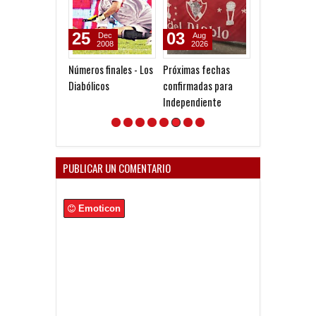
25
03
06
Dec
Aug
Jul
2008
2026
2026
Números finales - Los
Próximas fechas
Agenda de la R
Diabólicos
confirmadas para
Independiente
PUBLICAR UN COMENTARIO
Emoticon