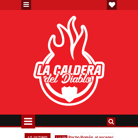
LO ULTIMO
rta formal por Lomónaco
Pocho Román, al ascenso holandés
1:14 PM
1:08 P