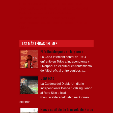
Rojo mi buen amigo, Bochini, Libertadores de
América, Ricardo Enrique Bochini, La Caldera del
Diablo, lacalderadeldiablo, Club Atlético
Independiente, Copa Libertadores, Copa
Sudamericana, Soy del Rojo, #TodoRojo, YouTube,
Videos,
LAS MÁS LEÍDAS DEL MES
El fútbol después de la guerra
La Copa Intercontinental de 1984
enfrentó en Tokio a Independiente y
Liverpool en el primer enfrentamiento
de fútbol oficial entre equipos a...
Contacto
La Caldera del Diablo Un diario
Independiente Desde 1996 siguiendo
al Rojo Sitio oficial:
www.lacalderadeldiablo.net Correo
electrón...
Nuevo capítulo de la novela de Barco