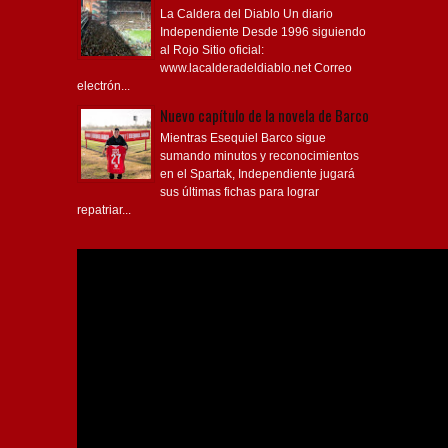
La Caldera del Diablo Un diario
Independiente Desde 1996 siguiendo
al Rojo Sitio oficial:
www.lacalderadeldiablo.net Correo
electrón...
Nuevo capítulo de la novela de Barco
Mientras Esequiel Barco sigue
sumando minutos y reconocimientos
en el Spartak, Independiente jugará
sus últimas fichas para lograr
repatriar...