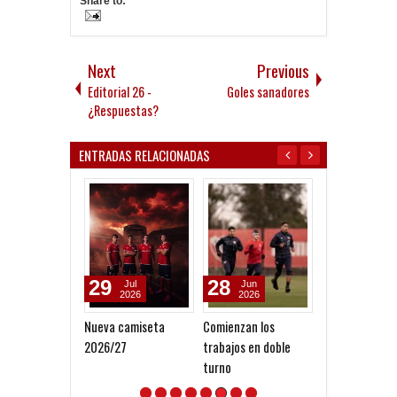
Share to:
Next
Previous
Editorial 26 -
Goles sanadores
¿Respuestas?
ENTRADAS RELACIONADAS
29
28
22
Jul
Jun
Jun
2026
2026
2026
Nueva camiseta
Comienzan los
Volvió el Rojo
2026/27
trabajos en doble
turno