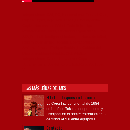
Independiente, CAI, IFC, Independiente Football Club,
Rey de Copas, Rojo, Avellaneda, Fútbol argentino,
Capital Nacional del Fútbol, Todo Rojo, Liga
Profesional de Fútbol, Asociación Argentina de Fútbol,
AFA, Football, hooligans, hinchas, hinchada de fútbol,
Rojo mi buen amigo, Bochini, Libertadores de
América, Ricardo Enrique Bochini, La Caldera del
Diablo, lacalderadeldiablo, Club Atlético
Independiente, Copa Libertadores, Copa
Sudamericana, Soy del Rojo, #TodoRojo, YouTube,
Videos,
LAS MÁS LEÍDAS DEL MES
El fútbol después de la guerra
La Copa Intercontinental de 1984
enfrentó en Tokio a Independiente y
Liverpool en el primer enfrentamiento
de fútbol oficial entre equipos a...
Contacto