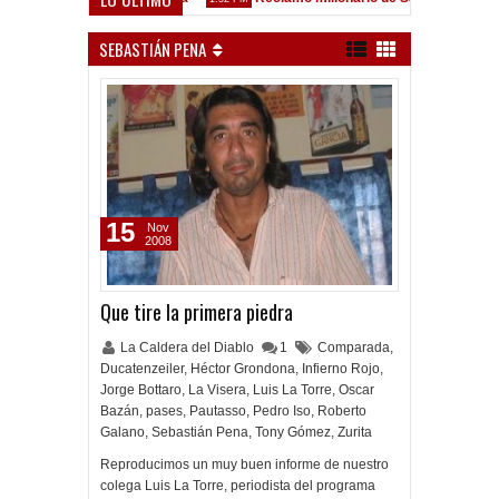
ez Sarsfield
SEBASTIÁN PENA
15
Nov
2008
Que tire la primera piedra
La Caldera del Diablo
1
Comparada
,
Ducatenzeiler
,
Héctor Grondona
,
Infierno Rojo
,
Jorge Bottaro
,
La Visera
,
Luis La Torre
,
Oscar
Bazán
,
pases
,
Pautasso
,
Pedro Iso
,
Roberto
Galano
,
Sebastián Pena
,
Tony Gómez
,
Zurita
Reproducimos un muy buen informe de nuestro
colega Luis La Torre, periodista del programa