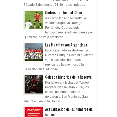
7 del Clausura 2026. Fecha 4 -
Sábado 8 de agosto - 21.30 horas Indepe...
Cedrés, también al Globo
Así como Ignacio Pussetto, el
volante uruguayo Rodrigo
Fernández Cedres, quien
tampoco era tenido en cuenta por
Quinteros, se va a préstamo ...
Las Malvinas son Argentinas
En el Libertadores de América
Ricardo Enrique Bochini pudieron
verse casi diez banderas
replicando la que mostró la
Selección en el Mundial,...
Goleada histórica de la Reserva
Por la tercera fecha del Torneo
Proyección Clausura 2026, los
chicos de Independiente
golearon a San Martín de San
Juan 9 a 0 en Villa Domín...
Actualización de los números de
socios