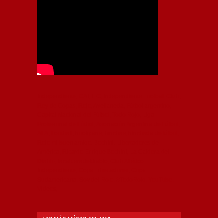
Independiente, CAI, IFC, Independiente Football Club,
Rey de Copas, Rojo, Avellaneda, Fútbol argentino,
Capital Nacional del Fútbol, Todo Rojo, Liga
Profesional de Fútbol, Asociación Argentina de Fútbol,
AFA, Football, hooligans, hinchas, hinchada de fútbol,
Rojo mi buen amigo, Bochini, Libertadores de
América, Ricardo Enrique Bochini, La Caldera del
Diablo, lacalderadeldiablo, Club Atlético
Independiente, Copa Libertadores, Copa
Sudamericana, Soy del Rojo, #TodoRojo, YouTube,
Videos,