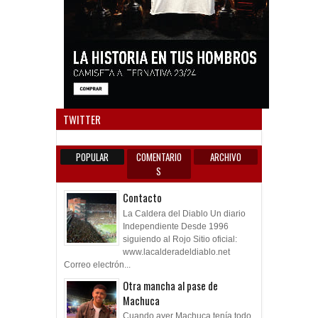
Anun
TWITTER
POPULAR
COMENTARIO
ARCHIVO
S
Contacto
La Caldera del Diablo Un diario
Independiente Desde 1996
siguiendo al Rojo Sitio oficial:
www.lacalderadeldiablo.net
Correo electrón...
Otra mancha al pase de
Machuca
Cuando ayer Machuca tenía todo