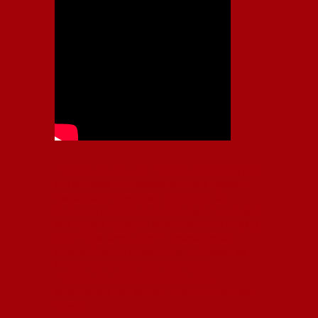
Independiente, CAI, IFC, Independiente Football Club,
Rey de Copas, Rojo, Avellaneda, Fútbol argentino,
Capital Nacional del Fútbol, Todo Rojo, Liga
Profesional de Fútbol, Asociación Argentina de Fútbol,
AFA, Football, hooligans, hinchas, hinchada de fútbol,
Rojo mi buen amigo, Bochini, Libertadores de
América, Ricardo Enrique Bochini, La Caldera del
Diablo, lacalderadeldiablo, Club Atlético
Independiente, Copa Libertadores, Copa
Sudamericana, Soy del Rojo, #TodoRojo, YouTube,
Videos,