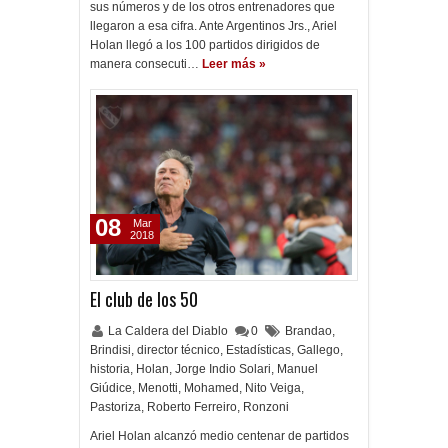
sus números y de los otros entrenadores que
llegaron a esa cifra. Ante Argentinos Jrs., Ariel
Holan llegó a los 100 partidos dirigidos de
manera consecuti…
Leer más »
08
Mar
2018
El club de los 50
La Caldera del Diablo
0
Brandao
,
Brindisi
,
director técnico
,
Estadísticas
,
Gallego
,
historia
,
Holan
,
Jorge Indio Solari
,
Manuel
Giúdice
,
Menotti
,
Mohamed
,
Nito Veiga
,
Pastoriza
,
Roberto Ferreiro
,
Ronzoni
Ariel Holan alcanzó medio centenar de partidos