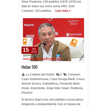
Omar Pastoriza, 190 partidos (1976-1979) (en
total en todos sus ciclos suma 449). Zoilo
Canaveri, 162 partidos …
Leer más »
15
Apr
2019
Holan 100
La Caldera del Diablo
0
Canaveri
,
Copa Sudamericana
,
Copa Suruga Bank
,
Crucci
,
director técnico
,
Estadísticas
,
Fernando Bello
,
Holan
,
Importante
,
Jorge Indio Solari
,
Pastoriza
,
Ronzoni
El técnico llegó a los cien partidos consecutivos
dirigiendo a Independiente. Acá, el repaso de