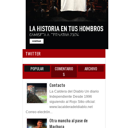
Anun
TWITTER
POPULAR
COMENTARIO
ARCHIVO
S
Contacto
La Caldera del Diablo Un diario
Independiente Desde 1996
siguiendo al Rojo Sitio oficial:
www.lacalderadeldiablo.net
Correo electrón...
Otra mancha al pase de
Machuca