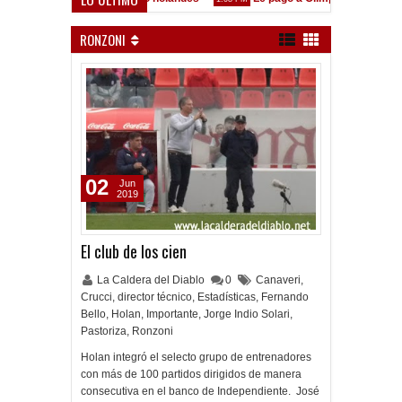
 está en las Inferiores"
RONZONI
02
Jun
2019
El club de los cien
La Caldera del Diablo
0
Canaveri
,
Crucci
,
director técnico
,
Estadísticas
,
Fernando
Bello
,
Holan
,
Importante
,
Jorge Indio Solari
,
Pastoriza
,
Ronzoni
Holan integró el selecto grupo de entrenadores
con más de 100 partidos dirigidos de manera
consecutiva en el banco de Independiente. José