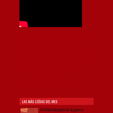
Independiente, CAI, IFC, Independiente Football Club,
Rey de Copas, Rojo, Avellaneda, Fútbol argentino,
Capital Nacional del Fútbol, Todo Rojo, Liga
Profesional de Fútbol, Asociación Argentina de Fútbol,
AFA, Football, hooligans, hinchas, hinchada de fútbol,
Rojo mi buen amigo, Bochini, Libertadores de
América, Ricardo Enrique Bochini, La Caldera del
Diablo, lacalderadeldiablo, Club Atlético
Independiente, Copa Libertadores, Copa
Sudamericana, Soy del Rojo, #TodoRojo, YouTube,
Videos,
LAS MÁS LEÍDAS DEL MES
El fútbol después de la guerra