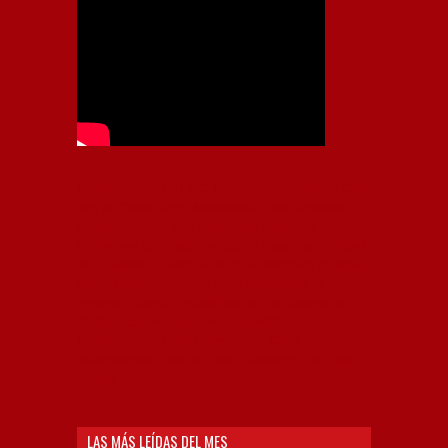
Independiente, CAI, IFC, Independiente Football Club,
Rey de Copas, Rojo, Avellaneda, Fútbol argentino,
Capital Nacional del Fútbol, Todo Rojo, Liga
Profesional de Fútbol, Asociación Argentina de Fútbol,
AFA, Football, hooligans, hinchas, hinchada de fútbol,
Rojo mi buen amigo, Bochini, Libertadores de
América, Ricardo Enrique Bochini, La Caldera del
Diablo, lacalderadeldiablo, Club Atlético
Independiente, Copa Libertadores, Copa
Sudamericana, Soy del Rojo, #TodoRojo, YouTube,
Videos,
LAS MÁS LEÍDAS DEL MES