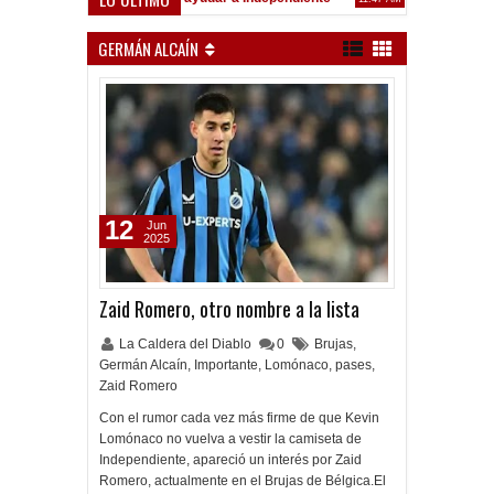
nferiores: Muy mala jornada ante San Lorenzo
Convocados ante el C
9:17 PM
GERMÁN ALCAÍN
12
Jun
2025
Zaid Romero, otro nombre a la lista
La Caldera del Diablo
0
Brujas
,
Germán Alcaín
,
Importante
,
Lomónaco
,
pases
,
Zaid Romero
Con el rumor cada vez más firme de que Kevin
Lomónaco no vuelva a vestir la camiseta de
Independiente, apareció un interés por Zaid
Romero, actualmente en el Brujas de Bélgica.El