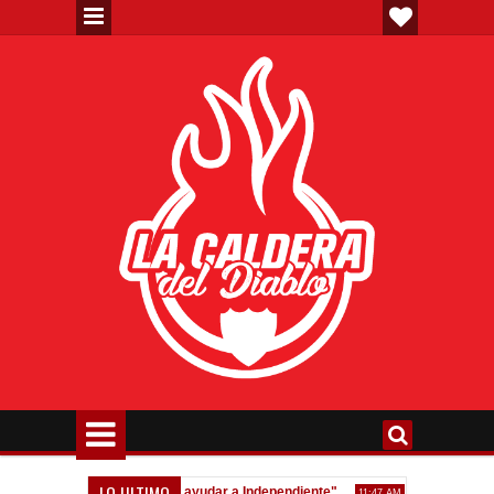
LO ULTIMO
audio: "Siempre quise ayudar a Independiente"
Homenaje a Jorge M
11:47 AM