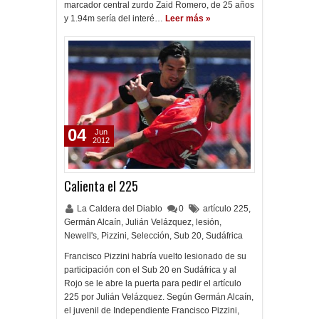
marcador central zurdo Zaid Romero, de 25 años
y 1.94m sería del interé…
Leer más »
04
Jun
2012
Calienta el 225
La Caldera del Diablo
0
artículo 225
,
Germán Alcaín
,
Julián Velázquez
,
lesión
,
Newell's
,
Pizzini
,
Selección
,
Sub 20
,
Sudáfrica
Francisco Pizzini habría vuelto lesionado de su
participación con el Sub 20 en Sudáfrica y al
Rojo se le abre la puerta para pedir el artículo
225 por Julián Velázquez. Según Germán Alcaín,
el juvenil de Independiente Francisco Pizzini,