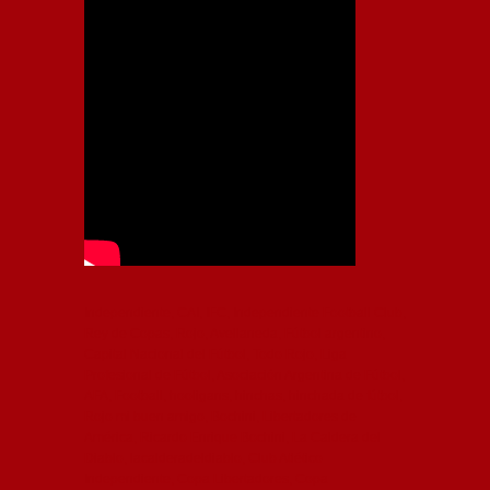
Independiente, CAI, IFC, Independiente Football Club,
Rey de Copas, Rojo, Avellaneda, Fútbol argentino,
Capital Nacional del Fútbol, Todo Rojo, Liga
Profesional de Fútbol, Asociación Argentina de Fútbol,
AFA, Football, hooligans, hinchas, hinchada de fútbol,
Rojo mi buen amigo, Bochini, Libertadores de
América, Ricardo Enrique Bochini, La Caldera del
Diablo, lacalderadeldiablo, Club Atlético
Independiente, Copa Libertadores, Copa