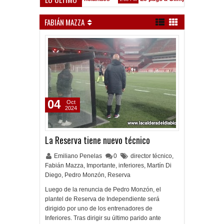
está en las Inferiores"
FABIÁN MAZZA
04
Oct
2024
La Reserva tiene nuevo técnico
Emiliano Penelas
0
director técnico
,
Fabián Mazza
,
Importante
,
inferiores
,
Martín Di
Diego
,
Pedro Monzón
,
Reserva
Luego de la renuncia de Pedro Monzón, el
plantel de Reserva de Independiente será
dirigido por uno de los entrenadores de
Inferiores. Tras dirigir su último parido ante