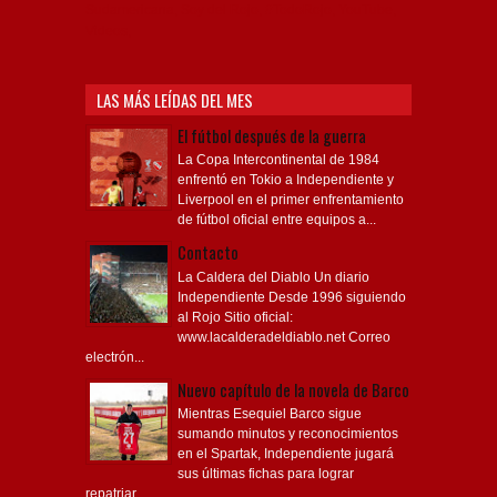
Sudamericana, Soy del Rojo, #TodoRojo, YouTube,
Videos,
LAS MÁS LEÍDAS DEL MES
El fútbol después de la guerra
La Copa Intercontinental de 1984
enfrentó en Tokio a Independiente y
Liverpool en el primer enfrentamiento
de fútbol oficial entre equipos a...
Contacto
La Caldera del Diablo Un diario
Independiente Desde 1996 siguiendo
al Rojo Sitio oficial:
www.lacalderadeldiablo.net Correo
electrón...
Nuevo capítulo de la novela de Barco
Mientras Esequiel Barco sigue
sumando minutos y reconocimientos
en el Spartak, Independiente jugará
sus últimas fichas para lograr
repatriar...