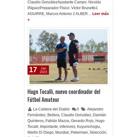
Claudio GonzálezAyudante Campo: Nicolás
IñíguezPreparador Físico: Víctor Brunetto1
AGUIRRE, Marcos Antonio 2 ALBER…
Leer más
»
17
Jan
2023
Hugo Tocalli, nuevo coordinador del
Fútbol Amateur
La Caldera del Diablo
0
Alejandro
Fernández
,
Bellera
,
Claudio González
,
Damián
Quinteros
,
Fabián Mazza
,
Gerardo Rojo
,
Hugo
Tocalli
,
Importante
,
inferiores
,
Kuyumchoglu
,
Martín Di Diego
,
Mundial
,
Pekerman
,
Selección
,