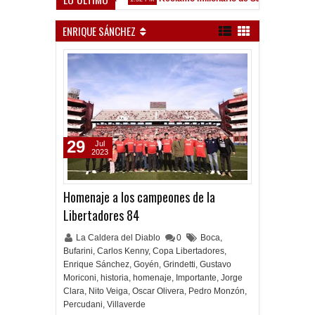
ez Sarsfield
ENRIQUE SÁNCHEZ
29
Jul
2023
Homenaje a los campeones de la
Libertadores 84
La Caldera del Diablo
0
Boca
,
Bufarini
,
Carlos Kenny
,
Copa Libertadores
,
Enrique Sánchez
,
Goyén
,
Grindetti
,
Gustavo
Moriconi
,
historia
,
homenaje
,
Importante
,
Jorge
Clara
,
Nito Veiga
,
Oscar Olivera
,
Pedro Monzón
,
Percudani
,
Villaverde