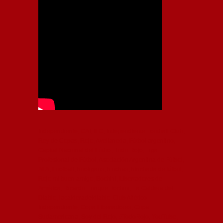
Independiente, CAI, IFC, Independiente Football Club,
Rey de Copas, Rojo, Avellaneda, Fútbol argentino,
Capital Nacional del Fútbol, Todo Rojo, Liga
Profesional de Fútbol, Asociación Argentina de Fútbol,
AFA, Football, hooligans, hinchas, hinchada de fútbol,
Rojo mi buen amigo, Bochini, Libertadores de
América, Ricardo Enrique Bochini, La Caldera del
Diablo, lacalderadeldiablo, Club Atlético
Independiente, Copa Libertadores, Copa
Sudamericana, Soy del Rojo, #TodoRojo, YouTube,