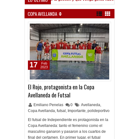
Quinteros: "No salió el partido como lo preparamos"
Frenó en Lini
M
9:39 PM
COPA AVELLANDA
17
Feb
2023
El Rojo, protagonista en la Copa
Avellaneda de Futsal
Emiliano Penelas
0
Avellaneda
,
Copa Avellanda
,
futsal
,
Importante
,
polideportivo
El futsal de Independiente es protagonista en la
Copa Avellaneda: tanto el femenino como el
masculino ganaron y pasaron a los cuartos de
final del certamen. En primer lugar, el futsal