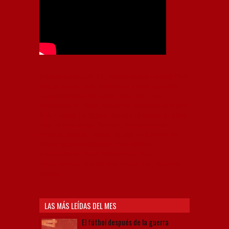
Independiente, CAI, IFC, Independiente Football Club,
Rey de Copas, Rojo, Avellaneda, Fútbol argentino,
Capital Nacional del Fútbol, Todo Rojo, Liga
Profesional de Fútbol, Asociación Argentina de Fútbol,
AFA, Football, hooligans, hinchas, hinchada de fútbol,
Rojo mi buen amigo, Bochini, Libertadores de
América, Ricardo Enrique Bochini, La Caldera del
Diablo, lacalderadeldiablo, Club Atlético
Independiente, Copa Libertadores, Copa
Sudamericana, Soy del Rojo, #TodoRojo, YouTube,
Videos,
LAS MÁS LEÍDAS DEL MES
El fútbol después de la guerra