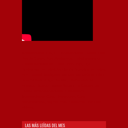
Independiente, CAI, IFC, Independiente Football Club,
Rey de Copas, Rojo, Avellaneda, Fútbol argentino,
Capital Nacional del Fútbol, Todo Rojo, Liga
Profesional de Fútbol, Asociación Argentina de Fútbol,
AFA, Football, hooligans, hinchas, hinchada de fútbol,
Rojo mi buen amigo, Bochini, Libertadores de
América, Ricardo Enrique Bochini, La Caldera del
Diablo, lacalderadeldiablo, Club Atlético
Independiente, Copa Libertadores, Copa
Sudamericana, Soy del Rojo, #TodoRojo, YouTube,
Videos,
LAS MÁS LEÍDAS DEL MES