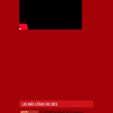
Independiente, CAI, IFC, Independiente Football Club,
Rey de Copas, Rojo, Avellaneda, Fútbol argentino,
Capital Nacional del Fútbol, Todo Rojo, Liga
Profesional de Fútbol, Asociación Argentina de Fútbol,
AFA, Football, hooligans, hinchas, hinchada de fútbol,
Rojo mi buen amigo, Bochini, Libertadores de
América, Ricardo Enrique Bochini, La Caldera del
Diablo, lacalderadeldiablo, Club Atlético
Independiente, Copa Libertadores, Copa
Sudamericana, Soy del Rojo, #TodoRojo, YouTube,
Videos,
LAS MÁS LEÍDAS DEL MES
El fútbol después de la guerra