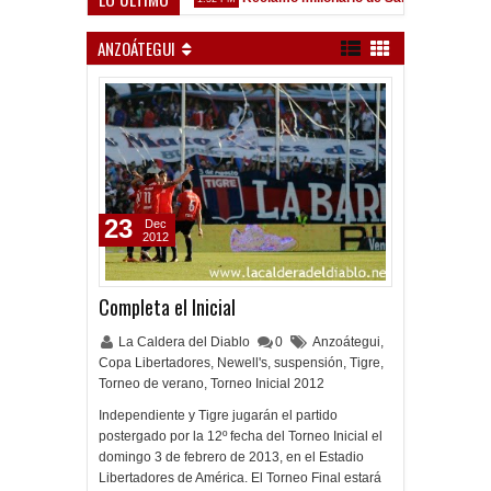
z Sarsfield
ANZOÁTEGUI
23
Dec
2012
Completa el Inicial
La Caldera del Diablo
0
Anzoátegui
,
Copa Libertadores
,
Newell's
,
suspensión
,
Tigre
,
Torneo de verano
,
Torneo Inicial 2012
Independiente y Tigre jugarán el partido
postergado por la 12º fecha del Torneo Inicial el
domingo 3 de febrero de 2013, en el Estadio
Libertadores de América. El Torneo Final estará