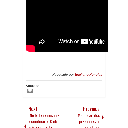
Publicado por
Emiliano Penelas
Share to:
Next
Previous
"No le tenemos miedo
Manos arriba:
a conducir al Club
presupuesto
más grande del
aprobado