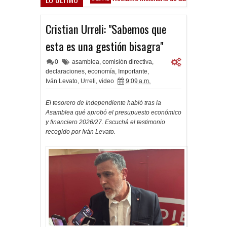
z Sarsfield
Cristian Urreli: "Sabemos que
esta es una gestión bisagra"
0
asamblea
,
comisión directiva
,
declaraciones
,
economía
,
Importante
,
Iván Levato
,
Urreli
,
video
9:09 a.m.
El tesorero de Independiente habló tras la
Asamblea qué aprobó el presupuesto económico
y financiero 2026/27. Escuchá el testimonio
recogido por Iván Levato.