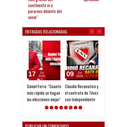
continente ni a
pararnos delante del
socio"
ENTRADAS RELACIONADAS
17
09
02
Jul
Jul
Jun
2026
2026
2026
Daniel Ferro: "Cuanto
Claudio Recanatesi y
"No le tenemo
más rápido se hagan
el contrato de Tévez
a conducir al C
las elecciones mejor"
con Independiente
más grande de
continente ni 
pararnos delan
socio"
PUBLICAR UN COMENTARIO