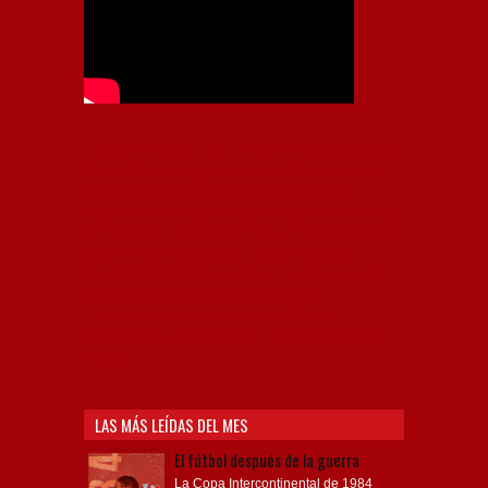
Independiente, CAI, IFC, Independiente Football Club,
Rey de Copas, Rojo, Avellaneda, Fútbol argentino,
Capital Nacional del Fútbol, Todo Rojo, Liga
Profesional de Fútbol, Asociación Argentina de Fútbol,
AFA, Football, hooligans, hinchas, hinchada de fútbol,
Rojo mi buen amigo, Bochini, Libertadores de
América, Ricardo Enrique Bochini, La Caldera del
Diablo, lacalderadeldiablo, Club Atlético
Independiente, Copa Libertadores, Copa
Sudamericana, Soy del Rojo, #TodoRojo, YouTube,
Videos,
LAS MÁS LEÍDAS DEL MES
El fútbol después de la guerra
La Copa Intercontinental de 1984