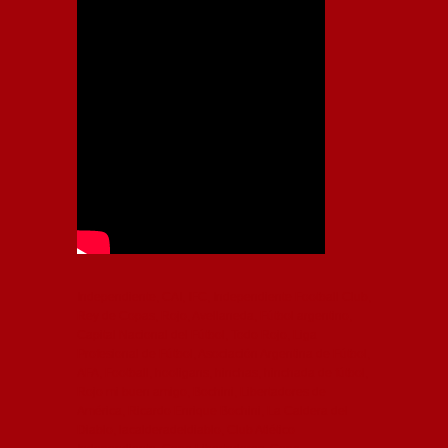
Independiente, CAI, IFC, Independiente Football Club,
Rey de Copas, Rojo, Avellaneda, Fútbol argentino,
Capital Nacional del Fútbol, Todo Rojo, Liga
Profesional de Fútbol, Asociación Argentina de Fútbol,
AFA, Football, hooligans, hinchas, hinchada de fútbol,
Rojo mi buen amigo, Bochini, Libertadores de
América, Ricardo Enrique Bochini, La Caldera del
Diablo, lacalderadeldiablo, Club Atlético