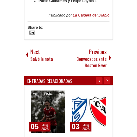
Pablo Galdames y Felipe Loyola 1
Publicado por
La Caldera del Diablo
Share to:
Next
Previous
Salvó la nota
Convocados ante
Boston River
ENTRADAS RELACIONADAS
05
03
30
Aug
Aug
Jul
2026
2026
2026