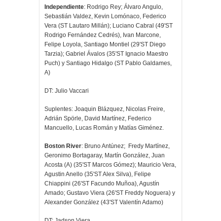
Independiente
: Rodrigo Rey; Álvaro Angulo,
Sebastián Valdez, Kevin Lomónaco, Federico
Vera (ST Lautaro Millán); Luciano Cabral (49'ST
Rodrigo Fernández Cedrés), Ivan Marcone,
Felipe Loyola, Santiago Montiel (29'ST Diego
Tarzia); Gabriel Ávalos (35'ST Ignacio Maestro
Puch) y Santiago Hidalgo (ST Pablo Galdames,
A)
DT: Julio Vaccari
Suplentes: Joaquin Blázquez, Nicolas Freire,
Adrián Spörle, David Martínez, Federico
Mancuello, Lucas Román y Matías Giménez.
Boston River
: Bruno Antúnez; Fredy Martínez,
Geronimo Bortagaray, Martín González, Juan
Acosta (A) (35'ST Marcos Gómez); Mauricio Vera,
Agustin Anello (35'ST Alex Silva), Felipe
Chiappini (26'ST Facundo Muñoa), Agustín
Amado; Gustavo Viera (26'ST Freddy Noguera) y
Alexander González (43'ST Valentín Adamo)
DT: Jadson Viera