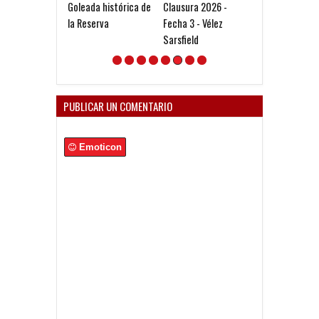
Goleada histórica de
Clausura 2026 -
Clausura 2026 
la Reserva
Fecha 3 - Vélez
Fecha 2 - Newel
Sarsfield
Boys
PUBLICAR UN COMENTARIO
Emoticon