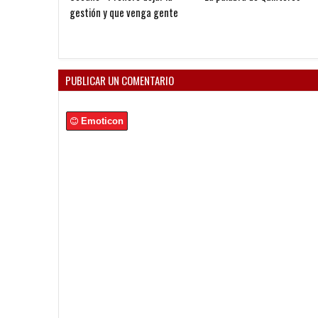
entre Vélez e Independiente
está en las Inferiores"
PUBLICAR UN COMENTARIO
Emoticon