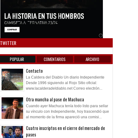
n y que venga gente
como lo preparam
"
Anuncio SOICOS
TWITTER
POPULAR
COMENTARIOS
ARCHIVO
Contacto
La Caldera del Diablo Un diario Independiente
Desde 1996 siguiendo al Rojo Sitio oficial:
www.lacalderadeldiablo.net Correo electrón...
Otra mancha al pase de Machuca
Cuando ayer Machuca tenía todo listo para sellar
su vínculo con Independiente, hoy trascendió que
al momento de la firma apareció una comisi...
Cuatro inscriptos en el cierre del mercado de
pases