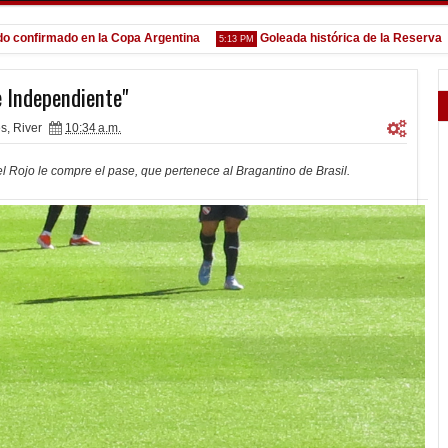
firmado en la Copa Argentina
Goleada histórica de la Reserva
5:13 PM
1:52
 Independiente"
es
,
River
10:34 a.m.
 el Rojo le compre el pase, que pertenece al Bragantino de Brasil.