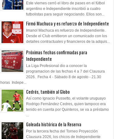
Este viernes cerró el libro de pases en el fútbol
argentino e Independiente inscribió a cuatro
futbolistas para seguir negociando. Ellos son...
Firmó Machuca y es refuerzo de Independiente
Imanol Machuca es refuerzo de Independiente.
Desde el Club emitieron un comunicado con los
detalles contractuales y financieros de la adquis...
Próximas fechas confirmadas para
Independiente
La Liga Profesional dio a conocer la
programacion de las fechas 4 a 7 del Clausura
2026. Fecha 4 - Sábado 8 de agosto - 21.30
horas Indepe...
Cedrés, también al Globo
Así como Ignacio Pussetto, el volante uruguayo
Rodrigo Fernández Cedres, quien tampoco era
tenido en cuenta por Quinteros, se va a préstamo
...
Goleada histórica de la Reserva
Por la tercera fecha del Torneo Proyección
Clausura 2026, los chicos de Independiente