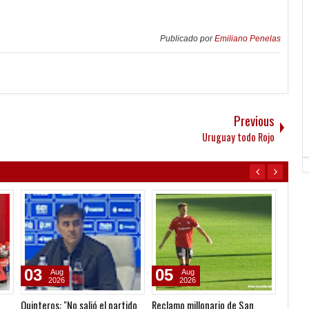
Publicado por
Emiliano Penelas
Previous
Uruguay todo Rojo
05
05
06
Aug
Aug
2026
2026
ia
Todo confirmado en la Copa
Venta de localidades ante
Seoane