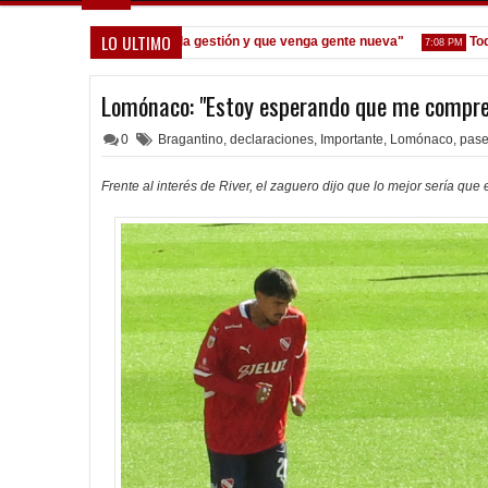
LO ULTIMO
eoane: "Prefiero dejar la gestión y que venga gente nueva"
Todo con
7:08 PM
Lomónaco: "Estoy esperando que me compre
0
Bragantino
,
declaraciones
,
Importante
,
Lomónaco
,
pas
Frente al interés de River, el zaguero dijo que lo mejor sería que