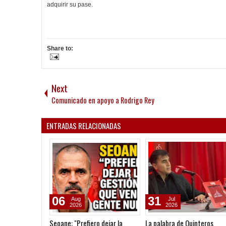
adquirir su pase.
Share to:
Next
Comunicado en apoyo a Rodrigo Rey
ENTRADAS RELACIONADAS
05
04
Aug
Aug
2026
2026
Goleada histórica de la Reserva
Gustavo López: "La diferenc