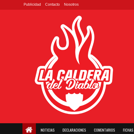
Publicidad
Contacto
Nosotros
NOTICIAS
DECLARACIONES
COMENTARIOS
FICHAS