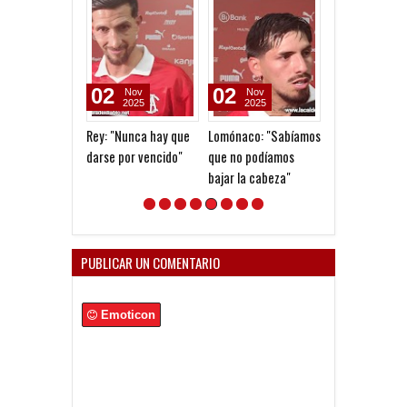
02
02
05
Nov
Nov
Aug
2025
2025
2026
Rey: "Nunca hay que
Lomónaco: "Sabíamos
Goleada histór
darse por vencido"
que no podíamos
la Reserva
bajar la cabeza"
PUBLICAR UN COMENTARIO
Emoticon