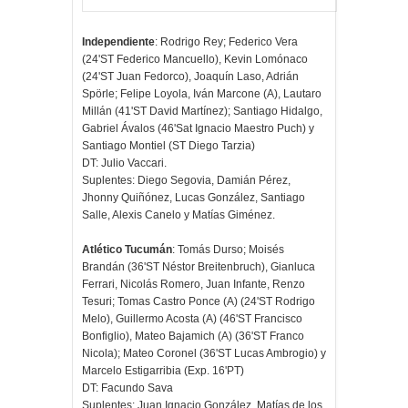
Independiente
: Rodrigo Rey; Federico Vera
(24'ST Federico Mancuello), Kevin Lomónaco
(24'ST Juan Fedorco), Joaquín Laso, Adrián
Spörle; Felipe Loyola, Iván Marcone (A), Lautaro
Millán (41'ST David Martínez); Santiago Hidalgo,
Gabriel Ávalos (46'Sat Ignacio Maestro Puch) y
Santiago Montiel (ST Diego Tarzia)
DT: Julio Vaccari.
Suplentes: Diego Segovia, Damián Pérez,
Jhonny Quiñónez, Lucas González, Santiago
Salle, Alexis Canelo y Matías Giménez.
Atlético Tucumán
: Tomás Durso; Moisés
Brandán (36'ST Néstor Breitenbruch), Gianluca
Ferrari, Nicolás Romero, Juan Infante, Renzo
Tesuri; Tomas Castro Ponce (A) (24'ST Rodrigo
Melo), Guillermo Acosta (A) (46'ST Francisco
Bonfiglio), Mateo Bajamich (A) (36'ST Franco
Nicola); Mateo Coronel (36'ST Lucas Ambrogio) y
Marcelo Estigarribia (Exp. 16'PT)
DT: Facundo Sava
Suplentes: Juan Ignacio González, Matías de los