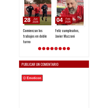
28
04
08
Jun
Feb
Dec
2026
2026
2025
Comienzan los
Feliz cumpleaños,
¿Y ahora?
trabajos en doble
Javier Mazzoni
turno
PUBLICAR UN COMENTARIO
Emoticon