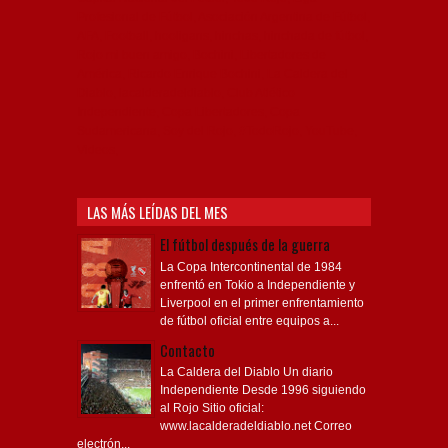
Profesional de Fútbol, Asociación Argentina de Fútbol,
AFA, Football, hooligans, hinchas, hinchada de fútbol,
Rojo mi buen amigo, Bochini, Libertadores de
América, Ricardo Enrique Bochini, La Caldera del
Diablo, lacalderadeldiablo, Club Atlético
Independiente, Copa Libertadores, Copa
Sudamericana, Soy del Rojo, #TodoRojo, YouTube,
Videos,
LAS MÁS LEÍDAS DEL MES
El fútbol después de la guerra
La Copa Intercontinental de 1984
enfrentó en Tokio a Independiente y
Liverpool en el primer enfrentamiento
de fútbol oficial entre equipos a...
Contacto
La Caldera del Diablo Un diario
Independiente Desde 1996 siguiendo
al Rojo Sitio oficial:
www.lacalderadeldiablo.net Correo
electrón...