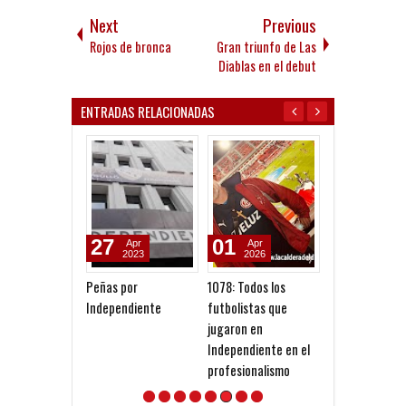
Next
Previous
Rojos de bronca
Gran triunfo de Las
Diablas en el debut
ENTRADAS RELACIONADAS
27
01
24
Apr
Apr
Oct
2023
2026
2025
Peñas por
1078: Todos los
El presidente 
Independiente
futbolistas que
Nacional de P
jugaron en
y el "Caso Eric
Independiente en el
profesionalismo