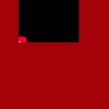
Independiente, CAI, IFC, Independiente Football Club,
Rey de Copas, Rojo, Avellaneda, Fútbol argentino,
Capital Nacional del Fútbol, Todo Rojo, Liga
Profesional de Fútbol, Asociación Argentina de Fútbol,
AFA, Football, hooligans, hinchas, hinchada de fútbol,
Rojo mi buen amigo, Bochini, Libertadores de
América, Ricardo Enrique Bochini, La Caldera del
Diablo, lacalderadeldiablo, Club Atlético
Independiente, Copa Libertadores, Copa
Sudamericana, Soy del Rojo, #TodoRojo, YouTube,
Videos,