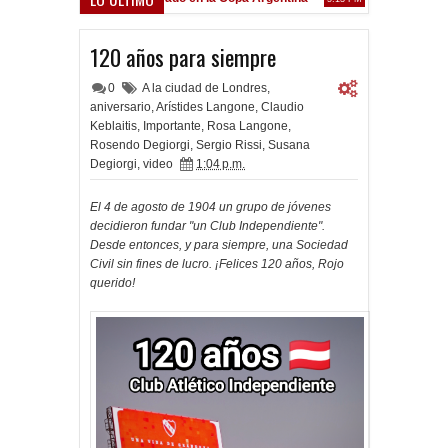
Frenó en Liniers
PM
120 años para siempre
0
A la ciudad de Londres
,
aniversario
,
Arístides Langone
,
Claudio
Keblaitis
,
Importante
,
Rosa Langone
,
Rosendo Degiorgi
,
Sergio Rissi
,
Susana
Degiorgi
,
video
1:04 p.m.
El 4 de agosto de 1904 un grupo de jóvenes
decidieron fundar "un Club Independiente".
Desde entonces, y para siempre, una Sociedad
Civil sin fines de lucro. ¡Felices 120 años, Rojo
querido!