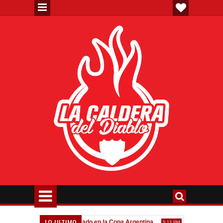
LO ULTIMO
Todo confirmado en la Copa Argentina
Goleada histórica d
7:08 PM
5:13 PM