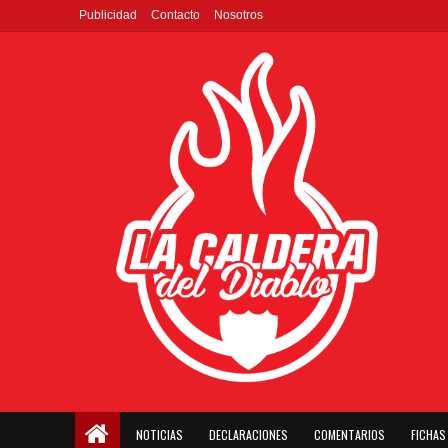
Publicidad
Contacto
Nosotros
NOTICIAS
DECLARACIONES
COMENTARIOS
FICHAS