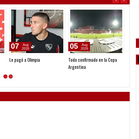
07
05
06
Aug
Aug
2026
2026
Le pagó a Olimpia
Todo confirmado en la Copa
Seoane
Argentina
gestió
nueva