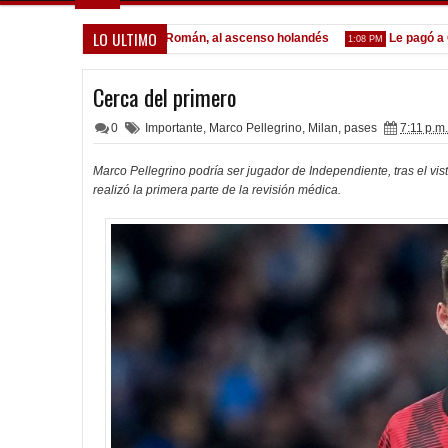
LO ULTIMO
ónaco
Pocho Román, al ascenso holandés
Le pagó a Olimpi
1:14 PM
1:08 PM
Cerca del primero
0
Importante
,
Marco Pellegrino
,
Milan
,
pases
7:11 p.m.
Marco Pellegrino podría ser jugador de Independiente, tras el vis
realizó la primera parte de la revisión médica.