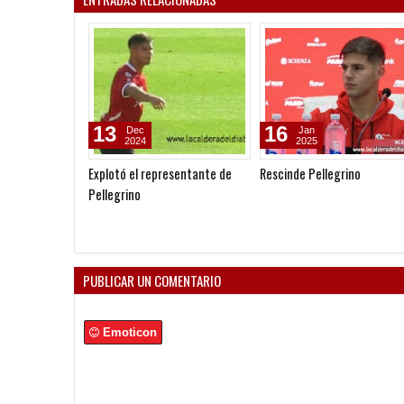
13
16
Dec
Jan
2024
2025
Explotó el representante de
Rescinde Pellegrino
Pellegrino
PUBLICAR UN COMENTARIO
Emoticon