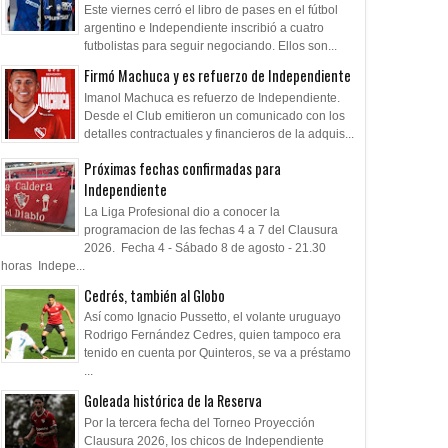
Este viernes cerró el libro de pases en el fútbol
argentino e Independiente inscribió a cuatro
futbolistas para seguir negociando. Ellos son...
Firmó Machuca y es refuerzo de Independiente
Imanol Machuca es refuerzo de Independiente.
Desde el Club emitieron un comunicado con los
detalles contractuales y financieros de la adquis...
Próximas fechas confirmadas para
Independiente
La Liga Profesional dio a conocer la
programacion de las fechas 4 a 7 del Clausura
2026. Fecha 4 - Sábado 8 de agosto - 21.30
horas Indepe...
Cedrés, también al Globo
Así como Ignacio Pussetto, el volante uruguayo
Rodrigo Fernández Cedres, quien tampoco era
tenido en cuenta por Quinteros, se va a préstamo
...
Goleada histórica de la Reserva
Por la tercera fecha del Torneo Proyección
Clausura 2026, los chicos de Independiente