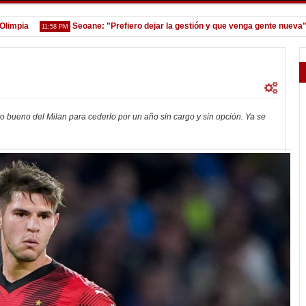
a
Seoane: "Prefiero dejar la gestión y que venga gente nueva"
11:58 PM
7:0
to bueno del Milan para cederlo por un año sin cargo y sin opción. Ya se