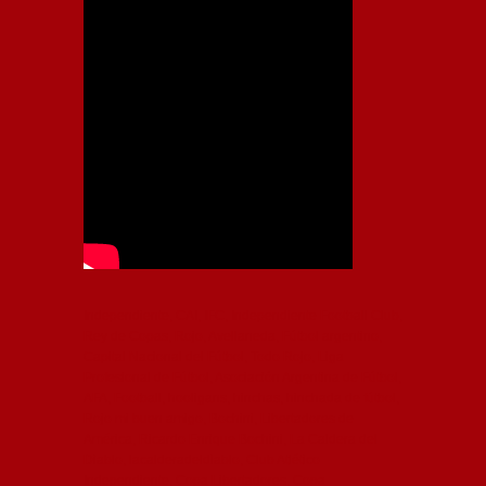
Independiente, CAI, IFC, Independiente Football Club,
Rey de Copas, Rojo, Avellaneda, Fútbol argentino,
Capital Nacional del Fútbol, Todo Rojo, Liga
Profesional de Fútbol, Asociación Argentina de Fútbol,
AFA, Football, hooligans, hinchas, hinchada de fútbol,
Rojo mi buen amigo, Bochini, Libertadores de
América, Ricardo Enrique Bochini, La Caldera del
Diablo, lacalderadeldiablo, Club Atlético
Independiente, Copa Libertadores, Copa