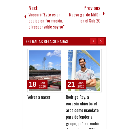
Next
Previous
Vaccari: "Este es un
Nuevo gol de Millán
equipo en formación,
en el Sub 20
el responsable soy yo"
ENTRADAS RELACIONADAS
18
21
10
Jan
Jan
Sep
2026
2025
2024
Volver a nacer
Rodrigo Rey, a
Tony Santos: "E
corazón abierto: el
partido más
arco como mandato
importante' p
para defender al
es el blindaje d
grupo, qué aprendió
Independiente