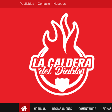
Publicidad
Contacto
Nosotros
NOTICIAS
DECLARACIONES
COMENTARIOS
FICHAS