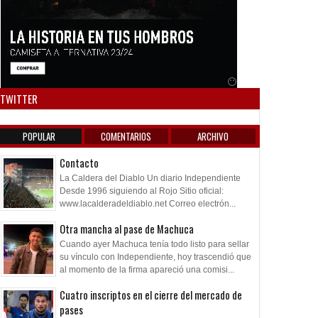
Anuncio SOICOS
TWITTER
POPULAR
COMENTARIOS
ARCHIVO
Contacto
La Caldera del Diablo Un diario Independiente
Desde 1996 siguiendo al Rojo Sitio oficial:
www.lacalderadeldiablo.net Correo electrón...
Otra mancha al pase de Machuca
Cuando ayer Machuca tenía todo listo para sellar
su vínculo con Independiente, hoy trascendió que
al momento de la firma apareció una comisi...
Cuatro inscriptos en el cierre del mercado de
pases