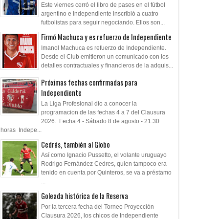
Este viernes cerró el libro de pases en el fútbol
argentino e Independiente inscribió a cuatro
futbolistas para seguir negociando. Ellos son...
Firmó Machuca y es refuerzo de Independiente
Imanol Machuca es refuerzo de Independiente.
Desde el Club emitieron un comunicado con los
detalles contractuales y financieros de la adquis...
Próximas fechas confirmadas para
Independiente
La Liga Profesional dio a conocer la
programacion de las fechas 4 a 7 del Clausura
2026. Fecha 4 - Sábado 8 de agosto - 21.30
horas Indepe...
Cedrés, también al Globo
Así como Ignacio Pussetto, el volante uruguayo
Rodrigo Fernández Cedres, quien tampoco era
tenido en cuenta por Quinteros, se va a préstamo
...
Goleada histórica de la Reserva
Por la tercera fecha del Torneo Proyección
Clausura 2026, los chicos de Independiente