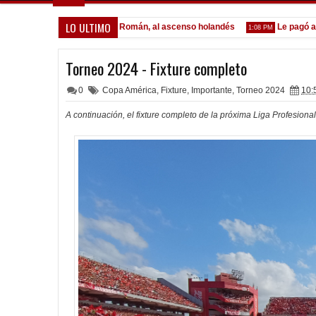
LO ULTIMO
omónaco
Pocho Román, al ascenso holandés
Le pagó a Olim
1:14 PM
1:08 PM
Torneo 2024 - Fixture completo
0
Copa América
,
Fixture
,
Importante
,
Torneo 2024
10:
A continuación, el fixture completo de la próxima Liga Profesio