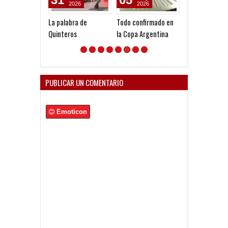
2026
2026
2026
La palabra de
Todo confirmado en
Venta de local
Quinteros
la Copa Argentina
ante Platense
PUBLICAR UN COMENTARIO
Emoticon