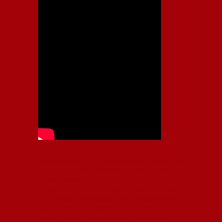
Independiente, CAI, IFC, Independiente Football Club,
Rey de Copas, Rojo, Avellaneda, Fútbol argentino,
Capital Nacional del Fútbol, Todo Rojo, Liga
Profesional de Fútbol, Asociación Argentina de Fútbol,
AFA, Football, hooligans, hinchas, hinchada de fútbol,
Rojo mi buen amigo, Bochini, Libertadores de
América, Ricardo Enrique Bochini, La Caldera del