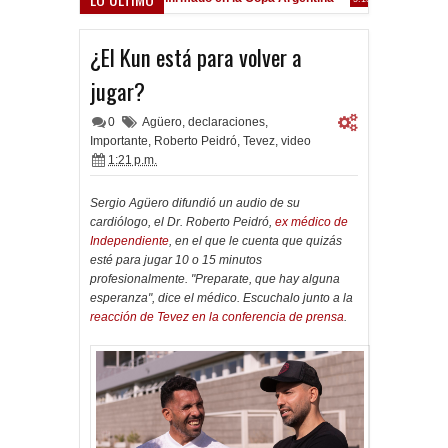
Frenó en Liniers
9:39 PM
¿El Kun está para volver a
jugar?
0
Agüero
,
declaraciones
,
Importante
,
Roberto Peidró
,
Tevez
,
video
1:21 p.m.
Sergio Agüero difundió un audio de su
cardiólogo, el Dr. Roberto Peidró,
ex médico de
Independiente
, en el que le cuenta que quizás
esté para jugar 10 o 15 minutos
profesionalmente. "Preparate, que hay alguna
esperanza", dice el médico. Escuchalo junto a la
reacción de Tevez en la conferencia de prensa
.