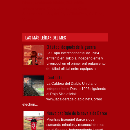
Diablo, lacalderadeldiablo, Club Atlético
Independiente, Copa Libertadores, Copa
Sudamericana, Soy del Rojo, #TodoRojo, YouTube,
Videos,
LAS MÁS LEÍDAS DEL MES
El fútbol después de la guerra
La Copa Intercontinental de 1984
enfrentó en Tokio a Independiente y
Liverpool en el primer enfrentamiento
de fútbol oficial entre equipos a...
Contacto
La Caldera del Diablo Un diario
Independiente Desde 1996 siguiendo
al Rojo Sitio oficial:
www.lacalderadeldiablo.net Correo
electrón...
Nuevo capítulo de la novela de Barco
Mientras Esequiel Barco sigue
sumando minutos y reconocimientos
en el Spartak, Independiente jugará