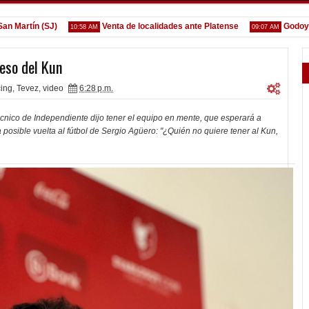
tín (SJ)
Venta de localidades ante Platense
Godoy desga
10:58 AM
09:07 AM
reso del Kun
cing
,
Tevez
,
video
6:28 p.m.
écnico de Independiente dijo tener el equipo en mente, que esperará a
posible vuelta al fútbol de Sergio Agüero: "¿Quién no quiere tener al Kun,