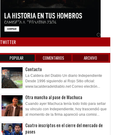
Anuncio SOICOS
TWITTER
POPULAR
COMENTARIOS
ARCHIVO
Contacto
La Caldera del Diablo Un diario Independiente
Desde 1996 siguiendo al Rojo Sitio oficial:
www.lacalderadeldiablo.net Correo electrón...
Otra mancha al pase de Machuca
Cuando ayer Machuca tenía todo listo para sellar
su vínculo con Independiente, hoy trascendió que
al momento de la firma apareció una comisi...
Cuatro inscriptos en el cierre del mercado de
pases