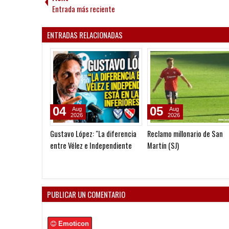
Entrada más reciente
ENTRADAS RELACIONADAS
04
05
Aug
Aug
2026
2026
Gustavo López: "La diferencia
Reclamo millonario de San
entre Vélez e Independiente
Martín (SJ)
está en las Inferiores"
PUBLICAR UN COMENTARIO
Emoticon