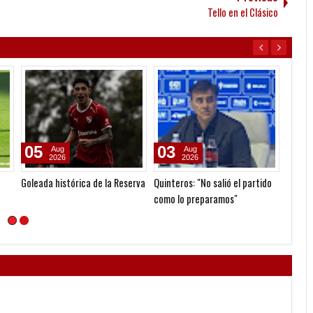
Tello en el Clásico
05
03
31
Aug
Aug
2026
2026
Goleada histórica de la Reserva
Quinteros: "No salió el partido
La pal
como lo preparamos"