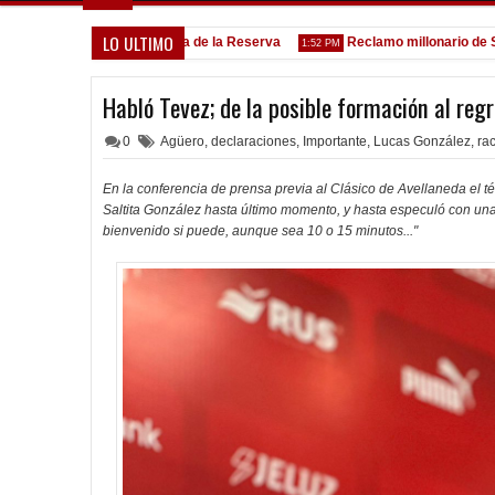
LO ULTIMO
Goleada histórica de la Reserva
Reclamo millonario de San Mar
:13 PM
1:52 PM
Habló Tevez; de la posible formación al reg
0
Agüero
,
declaraciones
,
Importante
,
Lucas González
,
ra
En la conferencia de prensa previa al Clásico de Avellaneda el t
Saltita González hasta último momento, y hasta especuló con una 
bienvenido si puede, aunque sea 10 o 15 minutos..."