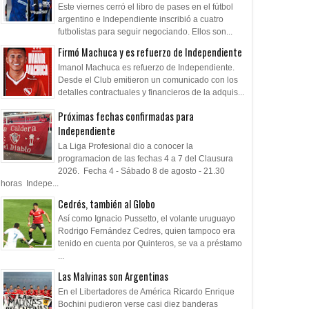
Este viernes cerró el libro de pases en el fútbol
argentino e Independiente inscribió a cuatro
futbolistas para seguir negociando. Ellos son...
Firmó Machuca y es refuerzo de Independiente
Imanol Machuca es refuerzo de Independiente.
Desde el Club emitieron un comunicado con los
detalles contractuales y financieros de la adquis...
Próximas fechas confirmadas para
Independiente
29
07
La Liga Profesional dio a conocer la
Jul
Jul
May
2026
2026
2026
programacion de las fechas 4 a 7 del Clausura
2026. Fecha 4 - Sábado 8 de agosto - 21.30
abra de Quinteros
Nueva camiseta 2026/27
Grindetti: "Estamo
horas Indepe...
arbitraje"
Cedrés, también al Globo
Así como Ignacio Pussetto, el volante uruguayo
Rodrigo Fernández Cedres, quien tampoco era
tenido en cuenta por Quinteros, se va a préstamo
...
Las Malvinas son Argentinas
En el Libertadores de América Ricardo Enrique
Bochini pudieron verse casi diez banderas