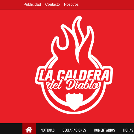
Publicidad
Contacto
Nosotros
NOTICIAS
DECLARACIONES
COMENTARIOS
FICHAS