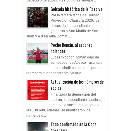
Sábado 8 de agosto - 21.30 horas Indepe...
Goleada histórica de la Reserva
Por la tercera fecha del Torneo
Proyección Clausura 2026, los
chicos de Independiente
golearon a San Martín de San
Juan 9 a 0 en Villa Domín...
Pocho Román, al ascenso
holandés
Lucas "Pocho" Román dejó de
ser jugador de Atlético Tucumán
tras rescindir su contrato, pero no
regresará a Independiente, ya que ...
Actualización de los números de
socios
Finalizada la depuración del
padrón, Independiente quedó con
una masa societaria cercana a
las 130.600. Además, se modificaron los
números d...
Todo confirmado en la Copa
Argentina