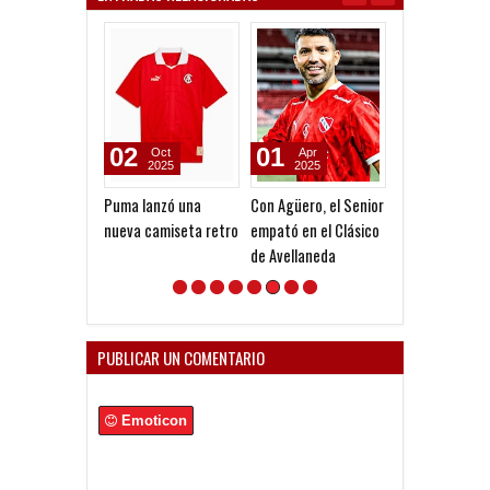
02
01
08
Oct
Apr
Aug
2025
2025
2026
Puma lanzó una
Con Agüero, el Senior
Dolor por Jorg
nueva camiseta retro
empató en el Clásico
de Avellaneda
PUBLICAR UN COMENTARIO
Emoticon