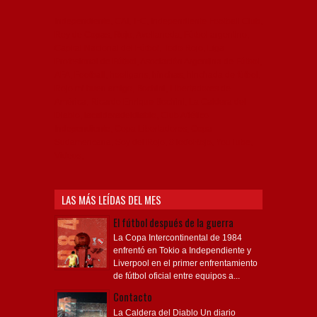
Independiente, CAI, IFC, Independiente Football Club,
Rey de Copas, Rojo, Avellaneda, Fútbol argentino,
Capital Nacional del Fútbol, Todo Rojo, Liga
Profesional de Fútbol, Asociación Argentina de Fútbol,
AFA, Football, hooligans, hinchas, hinchada de fútbol,
Rojo mi buen amigo, Bochini, Libertadores de
América, Ricardo Enrique Bochini, La Caldera del
Diablo, lacalderadeldiablo, Club Atlético
Independiente, Copa Libertadores, Copa
Sudamericana, Soy del Rojo, #TodoRojo, YouTube,
Videos,
LAS MÁS LEÍDAS DEL MES
El fútbol después de la guerra
La Copa Intercontinental de 1984
enfrentó en Tokio a Independiente y
Liverpool en el primer enfrentamiento
de fútbol oficial entre equipos a...
Contacto
La Caldera del Diablo Un diario