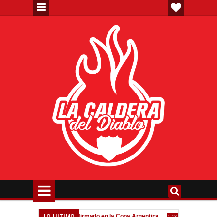
LO ULTIMO
eva"
Todo confirmado en la Copa Argentina
Goleada históri
7:08 PM
5:13 PM