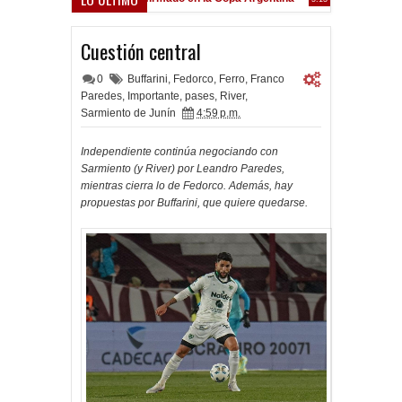
Frenó en Liniers
:39 PM
Cuestión central
0
Buffarini
,
Fedorco
,
Ferro
,
Franco
Paredes
,
Importante
,
pases
,
River
,
Sarmiento de Junín
4:59 p.m.
Independiente continúa negociando con
Sarmiento (y River) por Leandro Paredes,
mientras cierra lo de Fedorco. Además, hay
propuestas por Buffarini, que quiere quedarse.