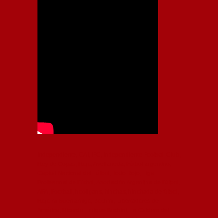
Independiente, CAI, IFC, Independiente Football Club,
Rey de Copas, Rojo, Avellaneda, Fútbol argentino,
Capital Nacional del Fútbol, Todo Rojo, Liga
Profesional de Fútbol, Asociación Argentina de Fútbol,
AFA, Football, hooligans, hinchas, hinchada de fútbol,
Rojo mi buen amigo, Bochini, Libertadores de
América, Ricardo Enrique Bochini, La Caldera del