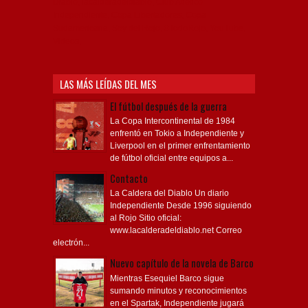
Diablo, lacalderadeldiablo, Club Atlético
Independiente, Copa Libertadores, Copa
Sudamericana, Soy del Rojo, #TodoRojo, YouTube,
Videos,
LAS MÁS LEÍDAS DEL MES
El fútbol después de la guerra
La Copa Intercontinental de 1984
enfrentó en Tokio a Independiente y
Liverpool en el primer enfrentamiento
de fútbol oficial entre equipos a...
Contacto
La Caldera del Diablo Un diario
Independiente Desde 1996 siguiendo
al Rojo Sitio oficial:
www.lacalderadeldiablo.net Correo
electrón...
Nuevo capítulo de la novela de Barco
Mientras Esequiel Barco sigue
sumando minutos y reconocimientos
en el Spartak, Independiente jugará